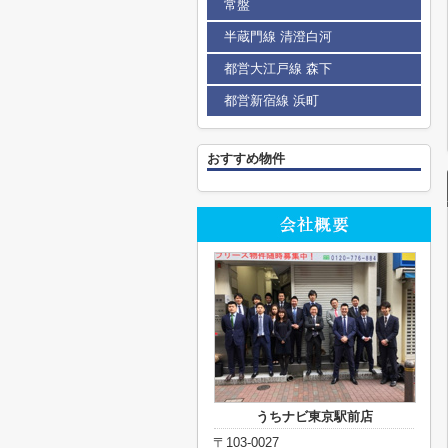
常盤
半蔵門線 清澄白河
都営大江戸線 森下
都営新宿線 浜町
おすすめ物件
うちナビ東京駅前店
〒103-0027