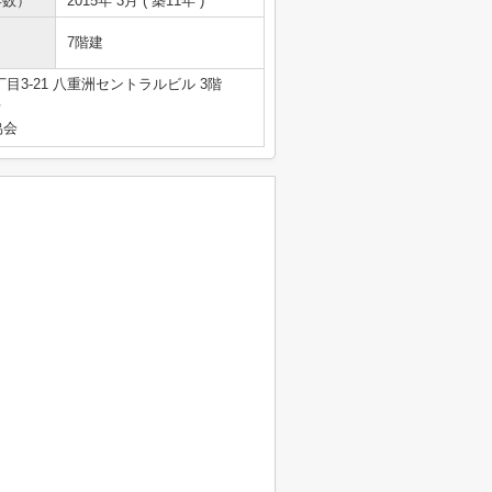
年数）
2015年 3月 ( 築11年 )
7階建
3-21 八重洲セントラルビル 3階
号
協会