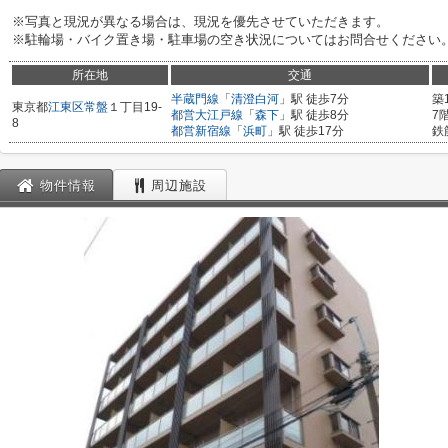
※写真と現況が異なる場合は、現況を優先させていただきます。
※駐輪場・バイク置き場・駐車場の空き状況についてはお問合せください
所在地
交通
半蔵門線
「
清澄白河
」駅 徒歩7分
築
東京都
江東区
常盤
１丁目19-
都営大江戸線
「
森下
」駅 徒歩8分
7
8
都営新宿線
「
浜町
」駅 徒歩17分
鉄
物件情報
周辺施設