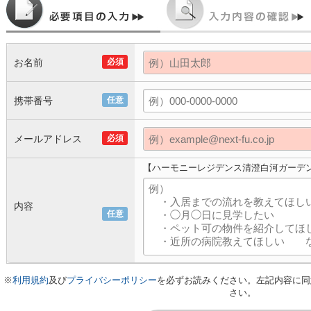
お名前
必須
携帯番号
任意
メールアドレス
必須
【ハーモニーレジデンス清澄白河ガーデ
内容
任意
※
利用規約
及び
プライバシーポリシー
を必ずお読みください。左記内容に同
さい。