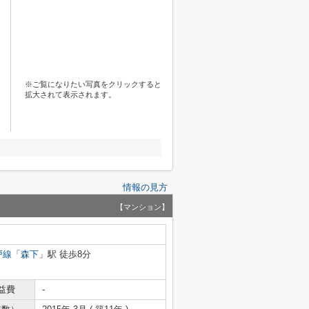
※ご覧になりたい写真をクリックすると
拡大されて表示されます。
情報の見方
【マンション】
戸線
「
森下
」駅 徒歩8分
益費
-