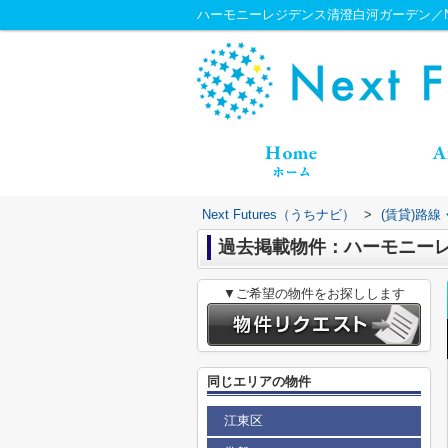
ハーモニーレジデンス清澄白河ガーデン／Next
Next Futures（うちナビ）
>
(賃貸)路
過去掲載物件：ハーモニー
▼ご希望の物件をお探しします
同じエリアの物件
江東区