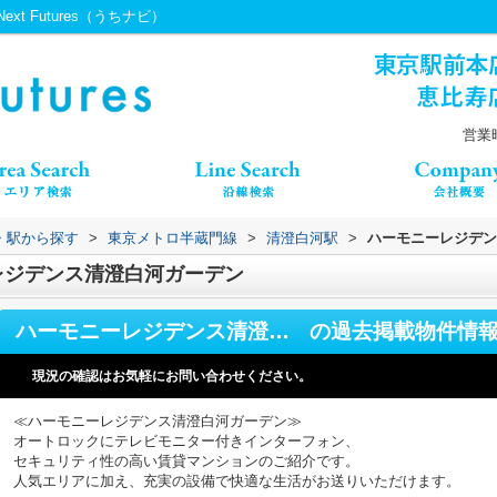
 Futures（うちナビ）
営業時
線・駅から探す
>
東京メトロ半蔵門線
>
清澄白河駅
>
ハーモニーレジデン
レジデンス清澄白河ガーデン
ハーモニーレジデンス清澄白河ガーデン
の過去掲載物件情
現況の確認はお気軽にお問い合わせください。
≪ハーモニーレジデンス清澄白河ガーデン≫
オートロックにテレビモニター付きインターフォン、
セキュリティ性の高い賃貸マンションのご紹介です。
人気エリアに加え、充実の設備で快適な生活がお送りいただけます。