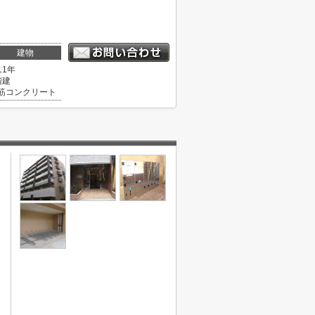
。
建物
11年
階建
筋コンクリート