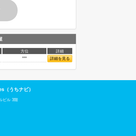
す
屋
方位
詳細
***
詳細を見る
res（うちナビ）
ルビル 3階