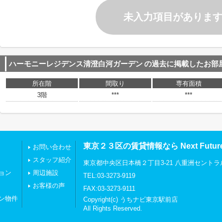
未入力項目がありま
ハーモニーレジデンス清澄白河ガーデン
の過去に掲載したお部
所在階
間取り
専有面積
3階
***
***
東京２３区の賃貸情報なら Next Futu
お問い合わせ
スタッフ紹介
東京都中央区日本橋２丁目3-21 八重洲セントラ
ョン
周辺施設
TEL:03-3273-9119
お客様の声
FAX:03-3273-9111
ン物件
Copyright(c) うちナビ東京駅前店
All Rights Reserved.