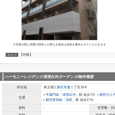
※写真や図と実際の現状とが異なる場合は現状を優先させていただきます
【外観】
コメント
ハーモニーレジデンス清澄白河ガーデン
の物件概要
所在地
東京都
江東区
常盤
１丁目19-8
半蔵門線
「
清澄白河
」駅 徒歩7分
都営大江
交通
都営新宿線
「
浜町
」駅 徒歩17分
賃料
-
管理費・共