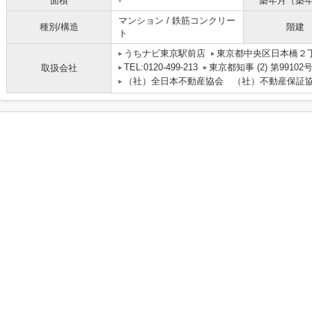
面積
-
築年月（築
マンション / 鉄筋コンクリー
種別/構造
階建
ト
うちナビ東京駅前店
東京都中央区日本橋２丁目
TEL:0120-499-213
東京都知事 (2) 第99102
取扱会社
（社）全日本不動産協会 （社）不動産保証