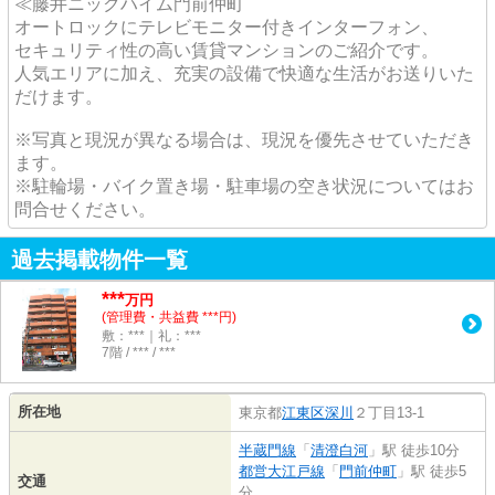
≪藤井ニックハイム門前仲町
オートロックにテレビモニター付きインターフォン、
セキュリティ性の高い賃貸マンションのご紹介です。
人気エリアに加え、充実の設備で快適な生活がお送りいた
だけます。
※写真と現況が異なる場合は、現況を優先させていただき
ます。
※駐輪場・バイク置き場・駐車場の空き状況についてはお
問合せください。
過去掲載物件一覧
***
万円
(管理費・共益費 ***円)
敷：***｜礼：***
7階 / *** / ***
所在地
東京都
江東区
深川
２丁目13-1
半蔵門線
「
清澄白河
」駅 徒歩10分
都営大江戸線
「
門前仲町
」駅 徒歩5
交通
分