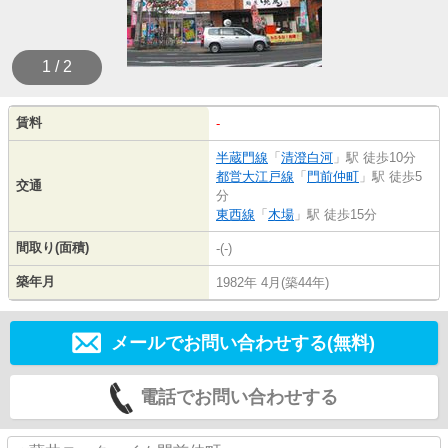
1 / 2
賃料
-
半蔵門線
「
清澄白河
」駅 徒歩10分
都営大江戸線
「
門前仲町
」駅 徒歩5
交通
分
東西線
「
木場
」駅 徒歩15分
間取り(面積)
-(-)
築年月
1982年 4月(築44年)
メールでお問い合わせする(無料)
電話でお問い合わせする