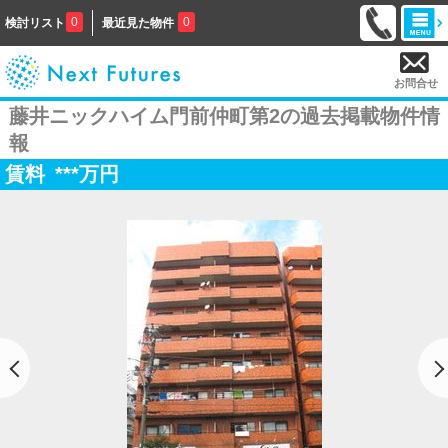
0
0
検討リスト
最近見た物件
お問合せ
藤井ニックハイム門前仲町第2の過去掲載物件情
報
賃料
***
万円