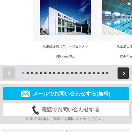
江東区深川北スポーツセンター
東京辰巳
約656m／9分
約4443
前
メールでお問い合わせする(無料)
電話でお問い合わせする
現況の確認はお気軽にお問い合わせください。