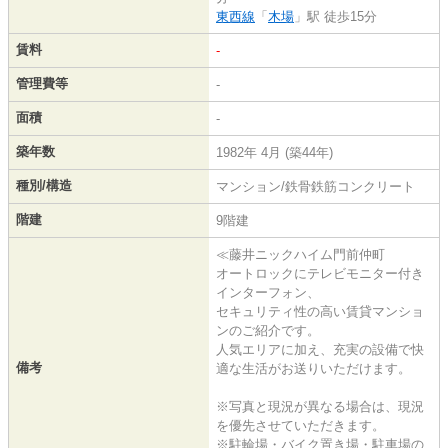
東西線
「
木場
」駅 徒歩15分
賃料
-
管理費等
-
面積
-
築年数
1982年 4月 (築44年)
種別/構造
マンション/鉄骨鉄筋コンクリート
階建
9階建
≪藤井ニックハイム門前仲町
オートロックにテレビモニター付き
インターフォン、
セキュリティ性の高い賃貸マンショ
ンのご紹介です。
人気エリアに加え、充実の設備で快
備考
適な生活がお送りいただけます。
※写真と現況が異なる場合は、現況
を優先させていただきます。
※駐輪場・バイク置き場・駐車場の