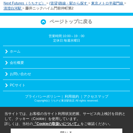
Next Futures（うちナビ）
>
(賃貸)路線・駅から探す
>
東京メトロ半蔵門線
>
清澄白河駅
>
藤井ニックハイム門前仲町第2
ページトップに戻る
営業時間:10:00～19：00
定休日:毎週水曜日
ホーム
会社概要
お問い合わせ
PCサイト
プライバシーポリシー
利用規約
｜アクセスマップ
｜
Copyright(c) うちナビ東京駅前店 All rights reserved.
当サイトでは、お客様の当サイト利用状況把握、サービス向上検討を目的と
して、クッキー（Cookie）を使用しています。
詳しくは、当社の
「Cookieの取扱いについて」
をご確認ください。