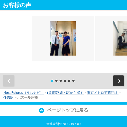
お客様の声
前
Next Futures（うちナビ）
>
(賃貸)路線・駅から探す
>
東京メトロ半蔵門線
>
住吉駅
>
ボヌール扇橋
ページトップに戻る
営業時間:10:00～19：00