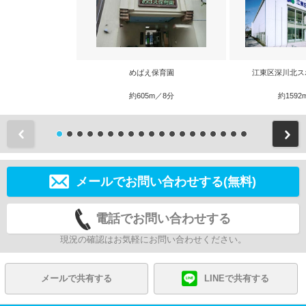
めばえ保育園
江東区深川北ス
約605m／8分
約1592
前
メールでお問い合わせする(無料)
電話でお問い合わせする
現況の確認はお気軽にお問い合わせください。
メールで共有する
LINEで共有する