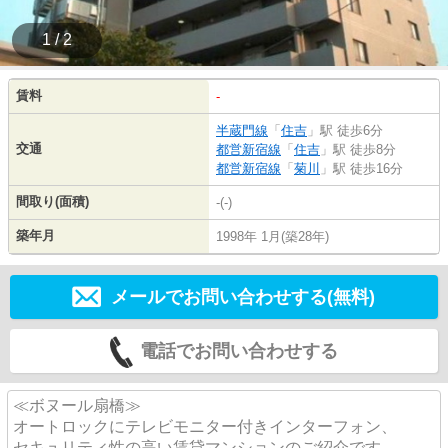
1 / 2
賃料
-
半蔵門線
「
住吉
」駅 徒歩6分
交通
都営新宿線
「
住吉
」駅 徒歩8分
都営新宿線
「
菊川
」駅 徒歩16分
間取り(面積)
-(-)
築年月
1998年 1月(築28年)
メールでお問い合わせする(無料)
電話でお問い合わせする
≪ボヌール扇橋≫
オートロックにテレビモニター付きインターフォン、
セキュリティ性の高い賃貸マンションのご紹介です。