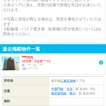
人気エリアに加え、充実の設備で快適な生活がお送りいた
だけます。
※写真と現況が異なる場合は、現況を優先させていただき
ます。
※駐輪場・バイク置き場・駐車場の空き状況についてはお
問合せください。
過去掲載物件一覧
***
万円
(管理費・共益費 ***円)
敷：***｜礼：***
4階 / *** / ***
所在地
東京都
江東区
扇橋
２丁目
半蔵門線
「
住吉
」駅 徒歩6～8分
交通
都営新宿線
「
菊川
」駅 徒歩16分
賃料
-