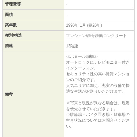
管理費等
-
面積
-
築年数
1998年 1月 (築28年)
種別/構造
マンション/鉄骨鉄筋コンクリート
階建
13階建
≪ボヌール扇橋≫
オートロックにテレビモニター付き
インターフォン、
セキュリティ性の高い賃貸マンショ
ンのご紹介です。
人気エリアに加え、充実の設備で快
適な生活がお送りいただけます。
備考
※写真と現況が異なる場合は、現況
を優先させていただきます。
※駐輪場・バイク置き場・駐車場の
空き状況についてはお問合せくださ
い。