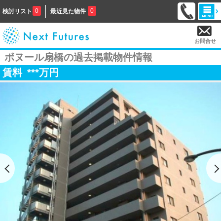
0
0
検討リスト
最近見た物件
お問合せ
ボヌール扇橋の過去掲載物件情報
賃料
***
万円