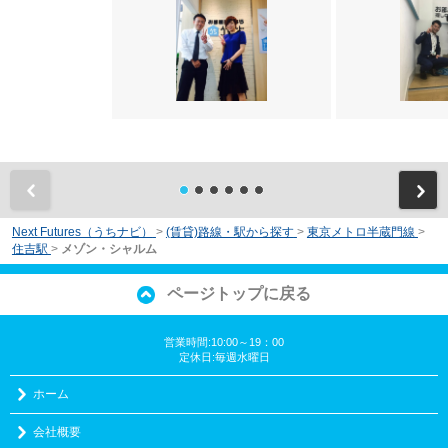
前
Next Futures（うちナビ）
>
(賃貸)路線・駅から探す
>
東京メトロ半蔵門線
>
住吉駅
>
メゾン・シャルム
ページトップに戻る
営業時間:10:00～19：00
定休日:毎週水曜日
ホーム
会社概要