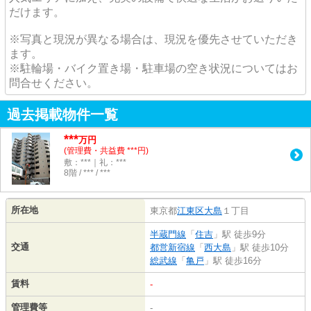
だけます。
※写真と現況が異なる場合は、現況を優先させていただき
ます。
※駐輪場・バイク置き場・駐車場の空き状況についてはお
問合せください。
過去掲載物件一覧
***
万円
(管理費・共益費 ***円)
敷：***｜礼：***
8階 / *** / ***
所在地
東京都
江東区
大島
１丁目
半蔵門線
「
住吉
」駅 徒歩9分
交通
都営新宿線
「
西大島
」駅 徒歩10分
総武線
「
亀戸
」駅 徒歩16分
賃料
-
管理費等
-