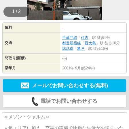
1 / 2
賃料
-
半蔵門線
「
住吉
」駅 徒歩9分
交通
都営新宿線
「
西大島
」駅 徒歩10分
総武線
「
亀戸
」駅 徒歩16分
間取り(面積)
-(-)
築年月
2001年 9月(築24年)
メールでお問い合わせする(無料)
電話でお問い合わせする
≪メゾン・シャルム≫
人気エリアに加え、充実の設備で快適な生活がお送りいた