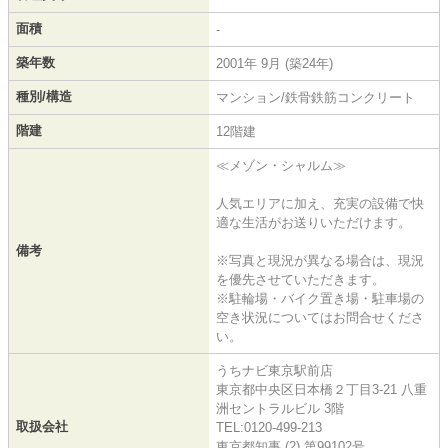
面積
-
築年数
2001年 9月 (築24年)
種別/構造
マンション/鉄骨鉄筋コンクリート
階建
12階建
≪メゾン・シャルム≫
人気エリアに加え、充実の設備で快
適な生活がお送りいただけます。
備考
※写真と現況が異なる場合は、現況
を優先させていただきます。
※駐輪場・バイク置き場・駐車場の
空き状況についてはお問合せくださ
い。
うちナビ東京駅前店
東京都中央区日本橋２丁目3-21 八重
洲セントラルビル 3階
取扱会社
TEL:0120-499-213
東京都知事 (2) 第99102号