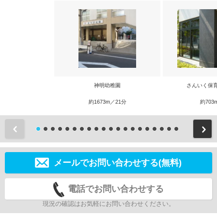
神明幼稚園
さんいく保
約1673m／21分
約703
前
メールでお問い合わせする(無料)
電話でお問い合わせする
現況の確認はお気軽にお問い合わせください。