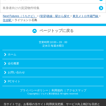
単身者向けの賃貸物件特集
Next Futures（うちナビ）
>
(賃貸)路線・駅から探す
>
東京メトロ半蔵門線
>
住吉駅
>
ライツェント石島
ページトップに戻る
営業時間:10:00～19：00
定休日:毎週水曜日
ホーム
会社概要
お問い合わせ
PCサイト
プライバシーポリシー
利用規約
｜アクセスマップ
｜
Copyright(c) うちナビ東京駅前店 All rights reserved.
当サイトでは、お客様の当サイト利用状況把握、サービス向上検討を目的と