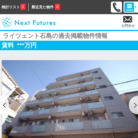
0
0
検討リスト
最近見た物件
お問合せ
ライツェント石島の過去掲載物件情報
賃料
***
万円