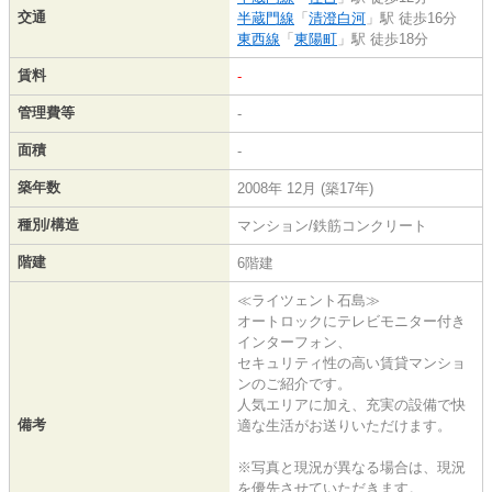
交通
半蔵門線
「
清澄白河
」駅 徒歩16分
東西線
「
東陽町
」駅 徒歩18分
賃料
-
管理費等
-
面積
-
築年数
2008年 12月 (築17年)
種別/構造
マンション/鉄筋コンクリート
階建
6階建
≪ライツェント石島≫
オートロックにテレビモニター付き
インターフォン、
セキュリティ性の高い賃貸マンショ
ンのご紹介です。
人気エリアに加え、充実の設備で快
備考
適な生活がお送りいただけます。
※写真と現況が異なる場合は、現況
を優先させていただきます。