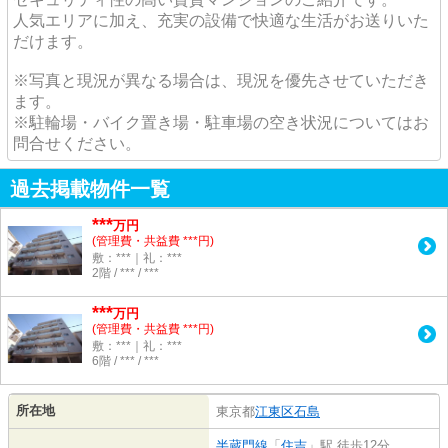
人気エリアに加え、充実の設備で快適な生活がお送りいた
だけます。
※写真と現況が異なる場合は、現況を優先させていただき
ます。
※駐輪場・バイク置き場・駐車場の空き状況についてはお
問合せください。
過去掲載物件一覧
***
万円
(管理費・共益費 ***円)
敷：***｜礼：***
2階 / *** / ***
***
万円
(管理費・共益費 ***円)
敷：***｜礼：***
6階 / *** / ***
所在地
東京都
江東区
石島
半蔵門線
「
住吉
」駅 徒歩12分