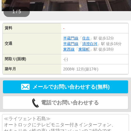
1 / 5
賃料
-
半蔵門線
「
住吉
」駅 徒歩12分
交通
半蔵門線
「
清澄白河
」駅 徒歩16分
東西線
「
東陽町
」駅 徒歩18分
間取り(面積)
-(-)
築年月
2008年 12月(築17年)
メールでお問い合わせする(無料)
電話でお問い合わせする
≪ライツェント石島≫
オートロックにテレビモニター付きインターフォン、
セキュリティ性の高い賃貸マンションのご紹介です。