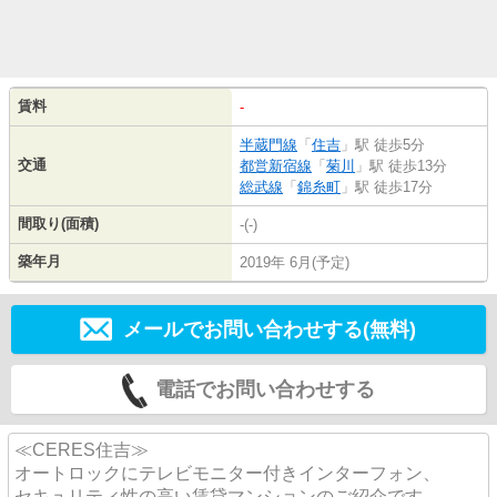
賃料
-
半蔵門線
「
住吉
」駅 徒歩5分
交通
都営新宿線
「
菊川
」駅 徒歩13分
総武線
「
錦糸町
」駅 徒歩17分
間取り(面積)
-(-)
築年月
2019年 6月(予定)
メールでお問い合わせする(無料)
電話でお問い合わせする
≪CERES住吉≫
オートロックにテレビモニター付きインターフォン、
セキュリティ性の高い賃貸マンションのご紹介です。