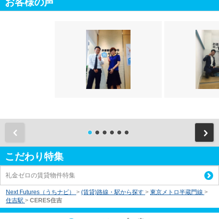
お客様の声
前
こだわり特集
礼金ゼロの賃貸物件特集
Next Futures（うちナビ）
>
(賃貸)路線・駅から探す
>
東京メトロ半蔵門線
>
住吉駅
>
CERES住吉