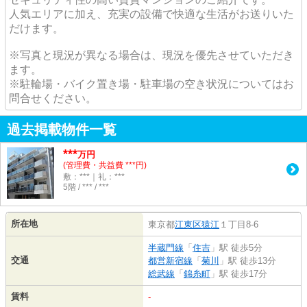
人気エリアに加え、充実の設備で快適な生活がお送りいた
だけます。
※写真と現況が異なる場合は、現況を優先させていただき
ます。
※駐輪場・バイク置き場・駐車場の空き状況についてはお
問合せください。
過去掲載物件一覧
***
万円
(管理費・共益費 ***円)
敷：***｜礼：***
5階 / *** / ***
所在地
東京都
江東区
猿江
１丁目8-6
半蔵門線
「
住吉
」駅 徒歩5分
交通
都営新宿線
「
菊川
」駅 徒歩13分
総武線
「
錦糸町
」駅 徒歩17分
賃料
-