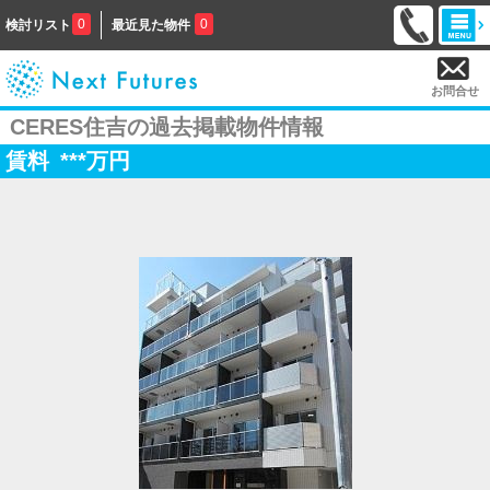
0
0
検討リスト
最近見た物件
お問合せ
CERES住吉の過去掲載物件情報
賃料
***
万円