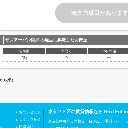
未入力項目がありま
サンアーバン目黒
の過去に掲載したお部屋
所在階
間取り
専有面積
2階
***
***
から探す
東京２３区の賃貸情報なら Next Futu
お問い合わせ
スタッフ紹介
東京都中央区日本橋２丁目3-21 八重洲セントラ
ョン
周辺施設