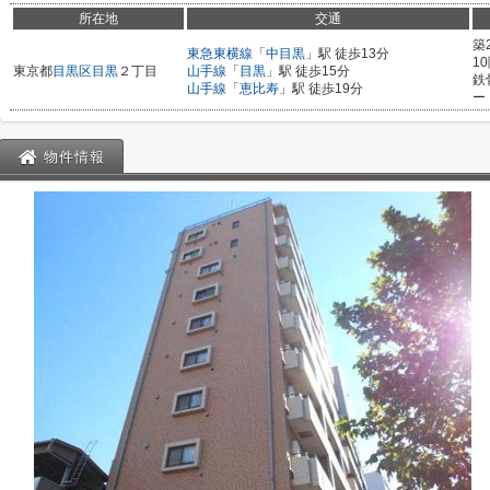
所在地
交通
築
東急東横線
「
中目黒
」駅 徒歩13分
1
東京都
目黒区
目黒
２丁目
山手線
「
目黒
」駅 徒歩15分
鉄
山手線
「
恵比寿
」駅 徒歩19分
ー
物件情報