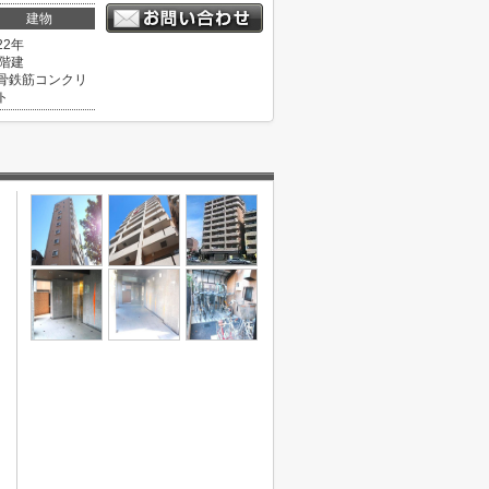
建物
22年
0階建
骨鉄筋コンクリ
ト