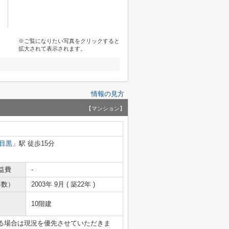
※ご覧になりたい写真をクリックすると
拡大されて表示されます。
情報の見方
【マンション】
目黒
」駅 徒歩15分
益費
-
年数）
2003年 9月 ( 築22年 )
10階建
る場合は現況を優先させていただきま