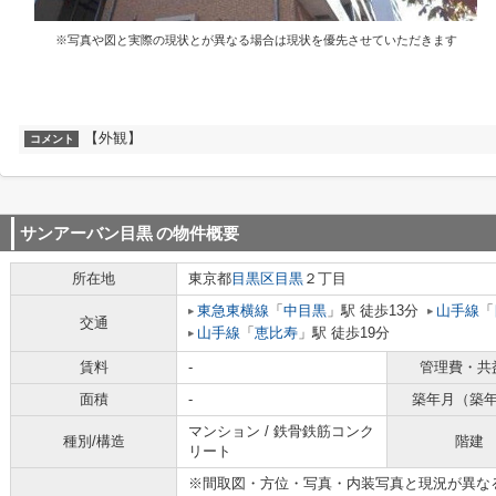
※写真や図と実際の現状とが異なる場合は現状を優先させていただきます
【外観】
コメント
サンアーバン目黒
の物件概要
所在地
東京都
目黒区
目黒
２丁目
東急東横線
「
中目黒
」駅 徒歩13分
山手線
「
交通
山手線
「
恵比寿
」駅 徒歩19分
賃料
-
管理費・共
面積
-
築年月（築
マンション / 鉄骨鉄筋コンク
種別/構造
階建
リート
※間取図・方位・写真・内装写真と現況が異な