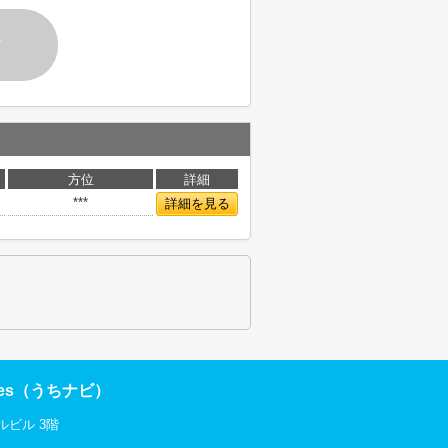
す
方位
詳細
***
詳細を見る
res（うちナビ）
ルビル 3階