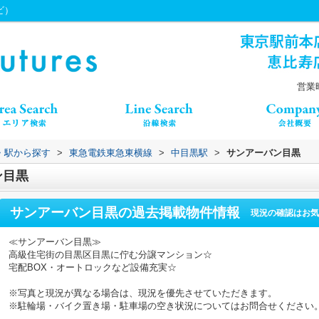
ビ）
営業時
線・駅から探す
>
東急電鉄東急東横線
>
中目黒駅
>
サンアーバン目黒
ン目黒
サンアーバン目黒
の過去掲載物件情報
現況の確認はお気
≪サンアーバン目黒≫
高級住宅街の目黒区目黒に佇む分譲マンション☆
宅配BOX・オートロックなど設備充実☆
※写真と現況が異なる場合は、現況を優先させていただきます。
※駐輪場・バイク置き場・駐車場の空き状況についてはお問合せください