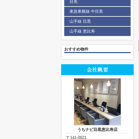
目黒
東急東横線 中目黒
山手線 目黒
山手線 恵比寿
おすすめ物件
うちナビ目黒恵比寿店
〒141-0021