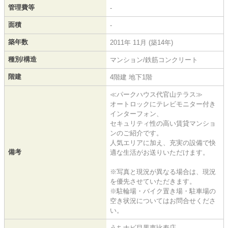
管理費等
-
面積
-
築年数
2011年 11月 (築14年)
種別/構造
マンション/鉄筋コンクリート
階建
4階建 地下1階
≪パークハウス代官山テラス≫
オートロックにテレビモニター付き
インターフォン、
セキュリティ性の高い賃貸マンショ
ンのご紹介です。
人気エリアに加え、充実の設備で快
備考
適な生活がお送りいただけます。
※写真と現況が異なる場合は、現況
を優先させていただきます。
※駐輪場・バイク置き場・駐車場の
空き状況についてはお問合せくださ
い。
うちナビ目黒恵比寿店