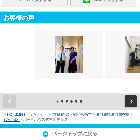
お客様の声
前
Next Futures（うちナビ）
>
(賃貸)路線・駅から探す
>
東急電鉄東急東横線
>
代官山駅
>
パークハウス代官山テラス
ページトップに戻る