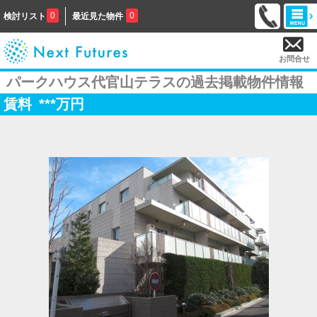
0
0
検討リスト
最近見た物件
お問合せ
パークハウス代官山テラスの過去掲載物件情報
賃料
***
万円