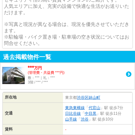
人気エリアに加え、充実の設備で快適な生活がお送りいた
だけます。
※写真と現況が異なる場合は、現況を優先させていただき
ます。
※駐輪場・バイク置き場・駐車場の空き状況についてはお
問合せください。
過去掲載物件一覧
***
万円
(管理費・共益費 ***円)
敷：***｜礼：***
3階 / *** / ***
所在地
東京都
渋谷区
鉢山町
東急東横線
「
代官山
」駅 徒歩7分
交通
日比谷線
「
中目黒
」駅 徒歩11分
山手線
「
渋谷
」駅 徒歩10分
賃料
-