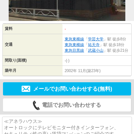
賃料
-
東急東横線
「
学芸大学
」駅 徒歩8分
交通
東急東横線
「
祐天寺
」駅 徒歩18分
東急目黒線
「
武蔵小山
」駅 徒歩21分
間取り(面積)
-(-)
築年月
2002年 11月(築23年)
メールでお問い合わせする(無料)
電話でお問い合わせする
≪アネラハウス≫
オートロックにテレビモニター付きインターフォン、
セキュリティ性の高い賃貸マンションのご紹介です。