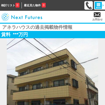
0
0
検討リスト
最近見た物件
お問合せ
アネラハウスの過去掲載物件情報
賃料
***
万円