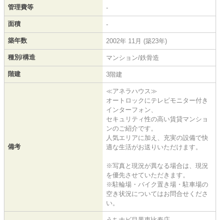
管理費等
-
面積
-
築年数
2002年 11月 (築23年)
種別/構造
マンション/鉄骨造
階建
3階建
≪アネラハウス≫
オートロックにテレビモニター付き
インターフォン、
セキュリティ性の高い賃貸マンショ
ンのご紹介です。
人気エリアに加え、充実の設備で快
備考
適な生活がお送りいただけます。
※写真と現況が異なる場合は、現況
を優先させていただきます。
※駐輪場・バイク置き場・駐車場の
空き状況についてはお問合せくださ
い。
うちナビ目黒恵比寿店