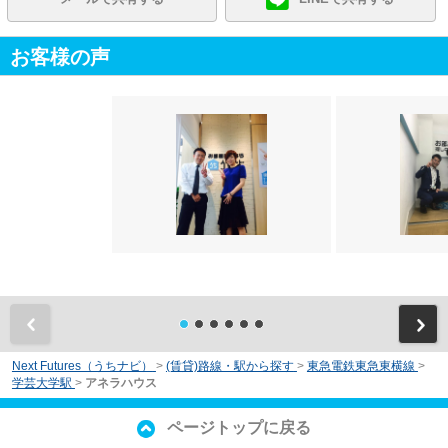
お客様の声
前
Next Futures（うちナビ）
>
(賃貸)路線・駅から探す
>
東急電鉄東急東横線
>
学芸大学駅
>
アネラハウス
ページトップに戻る