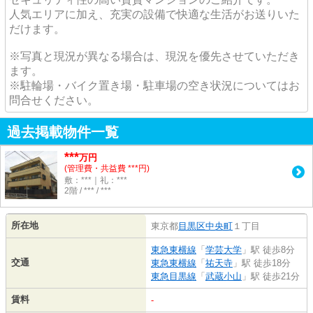
人気エリアに加え、充実の設備で快適な生活がお送りいた
だけます。
※写真と現況が異なる場合は、現況を優先させていただき
ます。
※駐輪場・バイク置き場・駐車場の空き状況についてはお
問合せください。
過去掲載物件一覧
***
万円
(管理費・共益費 ***円)
敷：***｜礼：***
2階 / *** / ***
所在地
東京都
目黒区
中央町
１丁目
東急東横線
「
学芸大学
」駅 徒歩8分
交通
東急東横線
「
祐天寺
」駅 徒歩18分
東急目黒線
「
武蔵小山
」駅 徒歩21分
賃料
-