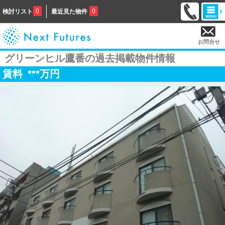
0
0
検討リスト
最近見た物件
お問合せ
グリーンヒル鷹番の過去掲載物件情報
賃料
***
万円