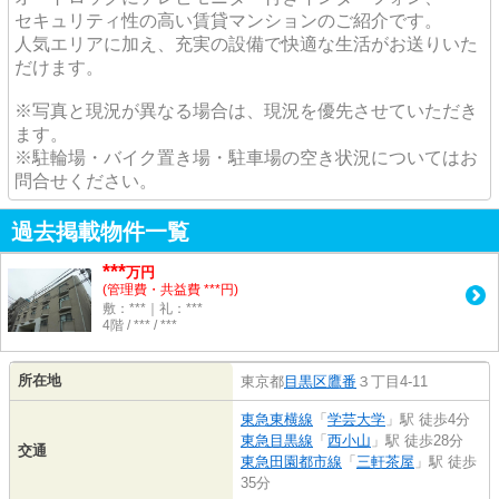
セキュリティ性の高い賃貸マンションのご紹介です。
人気エリアに加え、充実の設備で快適な生活がお送りいた
だけます。
※写真と現況が異なる場合は、現況を優先させていただき
ます。
※駐輪場・バイク置き場・駐車場の空き状況についてはお
問合せください。
過去掲載物件一覧
***
万円
(管理費・共益費 ***円)
敷：***｜礼：***
4階 / *** / ***
所在地
東京都
目黒区
鷹番
３丁目4-11
東急東横線
「
学芸大学
」駅 徒歩4分
東急目黒線
「
西小山
」駅 徒歩28分
交通
東急田園都市線
「
三軒茶屋
」駅 徒歩
35分