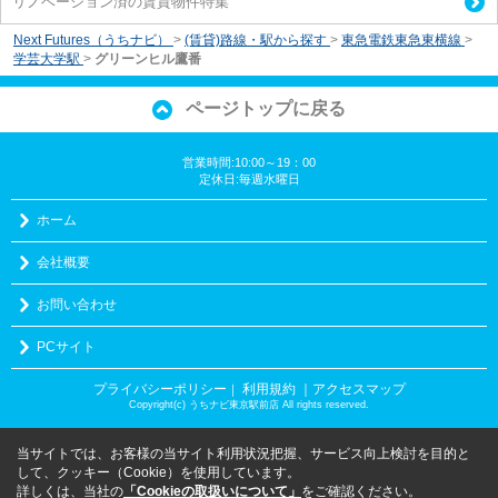
リノベーション済の賃貸物件特集
Next Futures（うちナビ）
>
(賃貸)路線・駅から探す
>
東急電鉄東急東横線
>
学芸大学駅
>
グリーンヒル鷹番
ページトップに戻る
営業時間:10:00～19：00
定休日:毎週水曜日
ホーム
会社概要
お問い合わせ
PCサイト
プライバシーポリシー
利用規約
｜アクセスマップ
｜
Copyright(c) うちナビ東京駅前店 All rights reserved.
当サイトでは、お客様の当サイト利用状況把握、サービス向上検討を目的と
して、クッキー（Cookie）を使用しています。
詳しくは、当社の
「Cookieの取扱いについて」
をご確認ください。