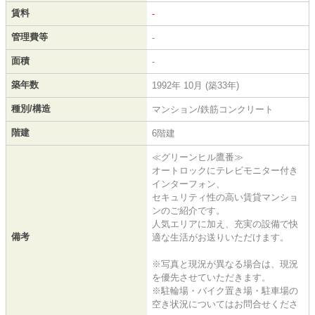
賃料
-
管理費等
-
面積
-
築年数
1992年 10月 (築33年)
種別/構造
マンション/鉄筋コンクリート
階建
6階建
≪グリーンヒル鷹番≫
オートロックにテレビモニター付き
インターフォン、
セキュリティ性の高い賃貸マンショ
ンのご紹介です。
人気エリアに加え、充実の設備で快
備考
適な生活がお送りいただけます。
※写真と現況が異なる場合は、現況
を優先させていただきます。
※駐輪場・バイク置き場・駐車場の
空き状況についてはお問合せくださ