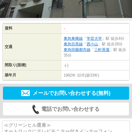
賃料
-
東急東横線
「
学芸大学
」駅 徒歩4分
東急目黒線
「
西小山
」駅 徒歩28分
交通
東急田園都市線
「
三軒茶屋
」駅 徒歩
35分
間取り(面積)
-(-)
築年月
1992年 10月(築33年)
メールでお問い合わせする(無料)
電話でお問い合わせする
≪グリーンヒル鷹番≫
オートロックにテレビモニター付きインターフォン、