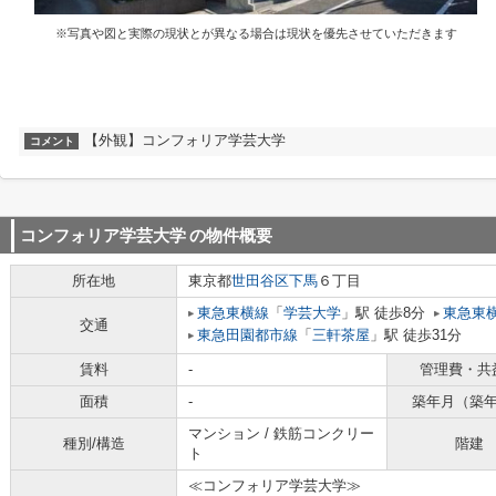
※写真や図と実際の現状とが異なる場合は現状を優先させていただきます
【外観】コンフォリア学芸大学
コメント
コンフォリア学芸大学
の物件概要
所在地
東京都
世田谷区
下馬
６丁目
東急東横線
「
学芸大学
」駅 徒歩8分
東急東
交通
東急田園都市線
「
三軒茶屋
」駅 徒歩31分
賃料
-
管理費・共
面積
-
築年月（築
マンション / 鉄筋コンクリー
種別/構造
階建
ト
≪コンフォリア学芸大学≫