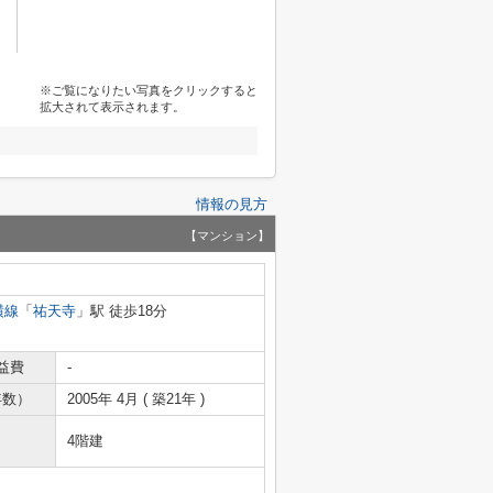
※ご覧になりたい写真をクリックすると
拡大されて表示されます。
情報の見方
【マンション】
横線
「
祐天寺
」駅 徒歩18分
益費
-
年数）
2005年 4月 ( 築21年 )
4階建