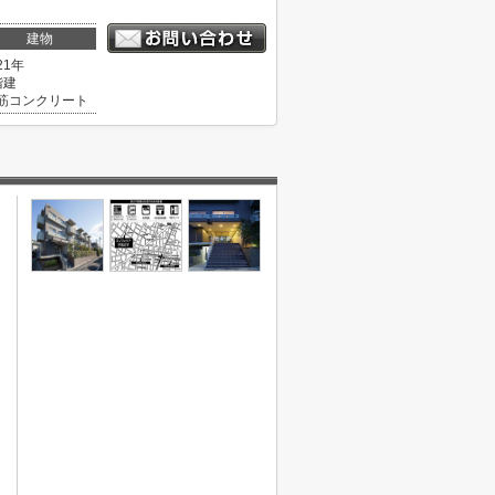
建物
21年
階建
筋コンクリート