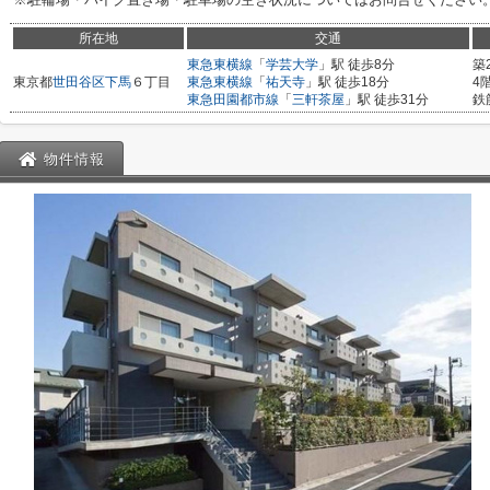
所在地
交通
東急東横線
「
学芸大学
」駅 徒歩8分
築
東京都
世田谷区
下馬
６丁目
東急東横線
「
祐天寺
」駅 徒歩18分
4
東急田園都市線
「
三軒茶屋
」駅 徒歩31分
鉄
物件情報