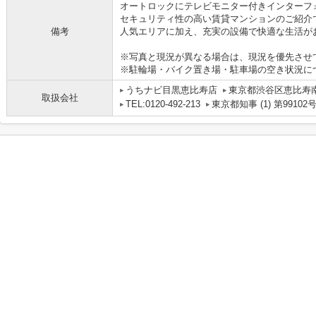
オートロックにテレビモニター付きインターフ
セキュリティ性の高い賃貸マンションのご紹介
備考
人気エリアに加え、充実の設備で快適な生活が
※写真と現況が異なる場合は、現況を優先させ
※駐輪場・バイク置き場・駐車場の空き状況に
うちナビ目黒恵比寿店
東京都渋谷区恵比寿南１
取扱会社
TEL:0120-492-213
東京都知事 (1) 第99102