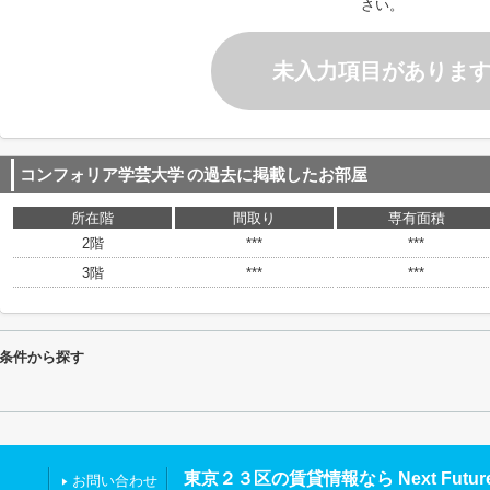
さい。
未入力項目がありま
コンフォリア学芸大学
の過去に掲載したお部屋
所在階
間取り
専有面積
2階
***
***
3階
***
***
条件から探す
東京２３区の賃貸情報なら Next Futu
お問い合わせ