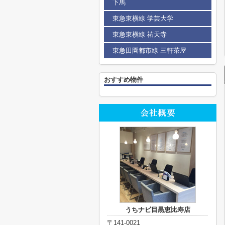
下馬
東急東横線 学芸大学
東急東横線 祐天寺
東急田園都市線 三軒茶屋
おすすめ物件
うちナビ目黒恵比寿店
〒141-0021