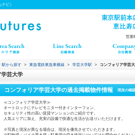
うちナビ）
営業時
線・駅から探す
>
東急電鉄東急東横線
>
学芸大学駅
>
コンフォリア学芸大
ア学芸大学
コンフォリア学芸大学
の過去掲載物件情報
現況の確
≪コンフォリア学芸大学≫
オートロックにテレビモニター付きインターフォン、
セキュリティ性の高い賃貸マンションのご紹介です。
人気エリアに加え、充実の設備で快適な生活がお送りいただけます。
※写真と現況が異なる場合は、現況を優先させていただきます。
※駐輪場・バイク置き場・駐車場の空き状況についてはお問合せください