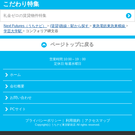
こだわり特集
礼金ゼロの賃貸物件特集
Next Futures（うちナビ）
>
(賃貸)路線・駅から探す
>
東急電鉄東急東横線
>
学芸大学駅
>
コンフォリア碑文谷
ページトップに戻る
営業時間:10:00～19：00
定休日:毎週水曜日
ホーム
会社概要
お問い合わせ
PCサイト
プライバシーポリシー
利用規約
｜アクセスマップ
｜
Copyright(c) うちナビ東京駅前店 All rights reserved.