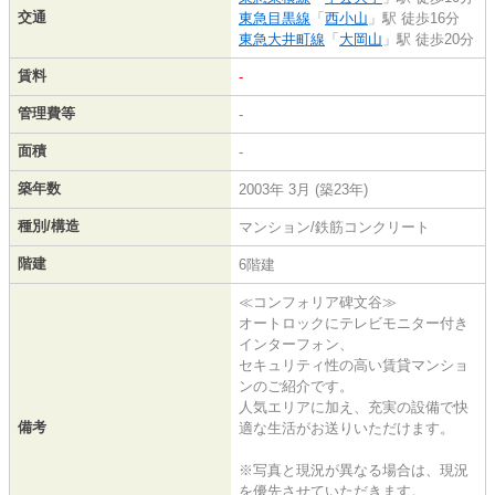
交通
東急目黒線
「
西小山
」駅 徒歩16分
東急大井町線
「
大岡山
」駅 徒歩20分
賃料
-
管理費等
-
面積
-
築年数
2003年 3月 (築23年)
種別/構造
マンション/鉄筋コンクリート
階建
6階建
≪コンフォリア碑文谷≫
オートロックにテレビモニター付き
インターフォン、
セキュリティ性の高い賃貸マンショ
ンのご紹介です。
人気エリアに加え、充実の設備で快
備考
適な生活がお送りいただけます。
※写真と現況が異なる場合は、現況
を優先させていただきます。