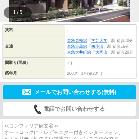
1 / 5
賃料
-
東急東横線
「
学芸大学
」駅 徒歩10分
交通
東急目黒線
「
西小山
」駅 徒歩16分
東急大井町線
「
大岡山
」駅 徒歩20分
間取り(面積)
-(-)
築年月
2003年 3月(築23年)
メールでお問い合わせする(無料)
電話でお問い合わせする
≪コンフォリア碑文谷≫
オートロックにテレビモニター付きインターフォン、
セキュリティ性の高い賃貸マンションのご紹介です。