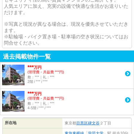
人気エリアに加え、充実の設備で快適な生活がお送りいた
だけます。
※写真と現況が異なる場合は、現況を優先させていただき
ます。
※駐輪場・バイク置き場・駐車場の空き状況についてはお
問合せください。
過去掲載物件一覧
***
万円
(管理費・共益費 ***円)
敷：***｜礼：***
2階 / *** / ***
***
万円
(管理費・共益費 ***円)
敷：***｜礼：***
4-5階 / *** / ***
所在地
東京都
目黒区
碑文谷
２丁目
東急東横線
「
学芸大学
」駅 徒歩10分