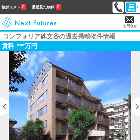
0
0
検討リスト
最近見た物件
お問合せ
コンフォリア碑文谷の過去掲載物件情報
賃料
***
万円