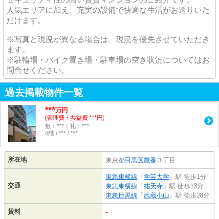
人気エリアに加え、充実の設備で快適な生活がお送りいた
だけます。
※写真と現況が異なる場合は、現況を優先させていただき
ます。
※駐輪場・バイク置き場・駐車場の空き状況についてはお
問合せください。
過去掲載物件一覧
***
万円
(管理費・共益費 ***円)
敷：***｜礼：***
4階 / *** / ***
所在地
東京都
目黒区
鷹番
３丁目
東急東横線
「
学芸大学
」駅 徒歩1分
交通
東急東横線
「
祐天寺
」駅 徒歩13分
東急目黒線
「
武蔵小山
」駅 徒歩28分
賃料
-