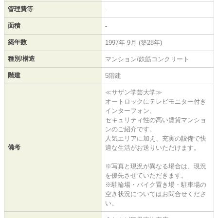
管理費等
-
面積
-
築年数
1997年 9月 (築28年)
種別/構造
マンション/鉄筋コンクリート
階建
5階建
≪サザン学芸大学≫
オートロックにテレビモニター付き
インターフォン、
セキュリティ性の高い賃貸マンショ
ンのご紹介です。
人気エリアに加え、充実の設備で快
備考
適な生活がお送りいただけます。
※写真と現況が異なる場合は、現況
を優先させていただきます。
※駐輪場・バイク置き場・駐車場の
空き状況についてはお問合せくださ
い。