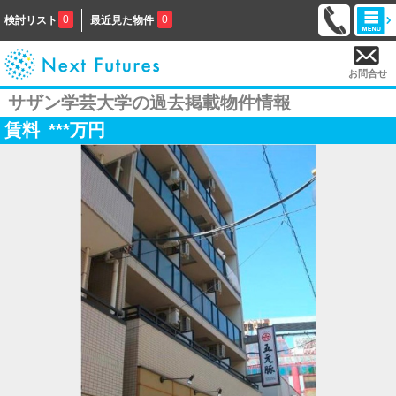
0
0
検討リスト
最近見た物件
お問合せ
サザン学芸大学の過去掲載物件情報
賃料
***
万円