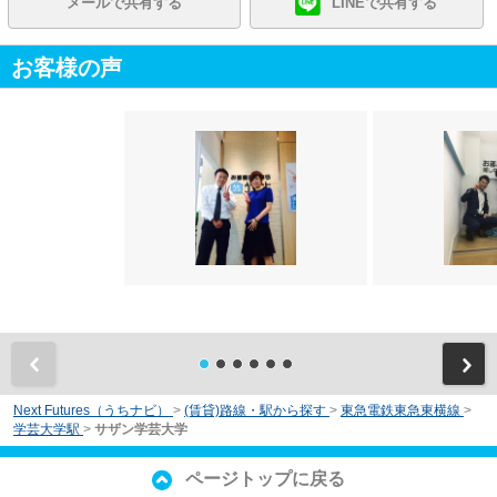
メールで共有する
LINEで共有する
お客様の声
前
Next Futures（うちナビ）
>
(賃貸)路線・駅から探す
>
東急電鉄東急東横線
>
学芸大学駅
>
サザン学芸大学
ページトップに戻る