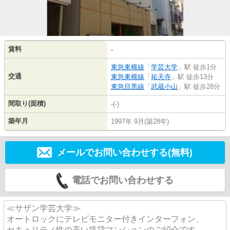
賃料
-
東急東横線
「
学芸大学
」駅 徒歩1分
交通
東急東横線
「
祐天寺
」駅 徒歩13分
東急目黒線
「
武蔵小山
」駅 徒歩28分
間取り(面積)
-(-)
築年月
1997年 9月(築28年)
メールでお問い合わせする(無料)
電話でお問い合わせする
≪サザン学芸大学≫
オートロックにテレビモニター付きインターフォン、
セキュリティ性の高い賃貸マンションのご紹介です。