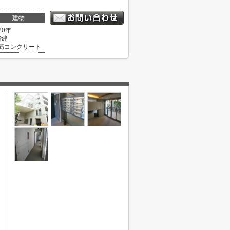
建物
20年
階建
筋コンクリート