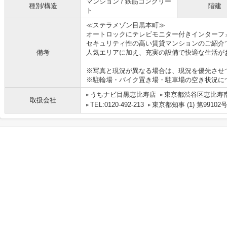
マンション / 鉄筋コンクリー
種別/構造
階建
ト
≪ステラメゾン目黒本町≫
オートロックにテレビモニター付きインターフ
セキュリティ性の高い賃貸マンションのご紹介
備考
人気エリアに加え、充実の設備で快適な生活が
※写真と現況が異なる場合は、現況を優先させ
※駐輪場・バイク置き場・駐車場の空き状況に
うちナビ目黒恵比寿店
東京都渋谷区恵比寿南１
取扱会社
TEL:0120-492-213
東京都知事 (1) 第99102