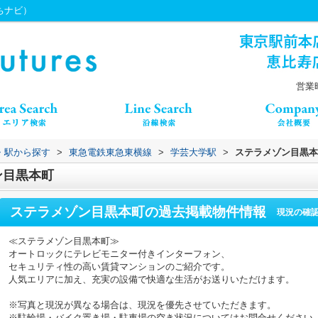
うちナビ）
営業時
線・駅から探す
>
東急電鉄東急東横線
>
学芸大学駅
>
ステラメゾン目黒本
ン目黒本町
ステラメゾン目黒本町
の過去掲載物件情報
現況の確
≪ステラメゾン目黒本町≫
オートロックにテレビモニター付きインターフォン、
セキュリティ性の高い賃貸マンションのご紹介です。
人気エリアに加え、充実の設備で快適な生活がお送りいただけます。
※写真と現況が異なる場合は、現況を優先させていただきます。
※駐輪場・バイク置き場・駐車場の空き状況についてはお問合せください