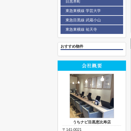
目黒本町
東急東横線 学芸大学
東急目黒線 武蔵小山
東急東横線 祐天寺
おすすめ物件
うちナビ目黒恵比寿店
〒141-0021