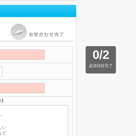
0
/
2
必須項目完了
せ】