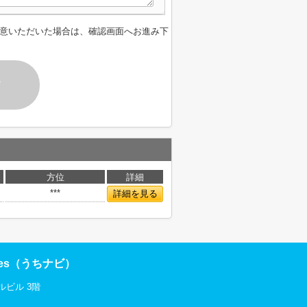
意いただいた場合は、確認画面へお進み下
す
方位
詳細
***
詳細を見る
res（うちナビ）
ルビル 3階