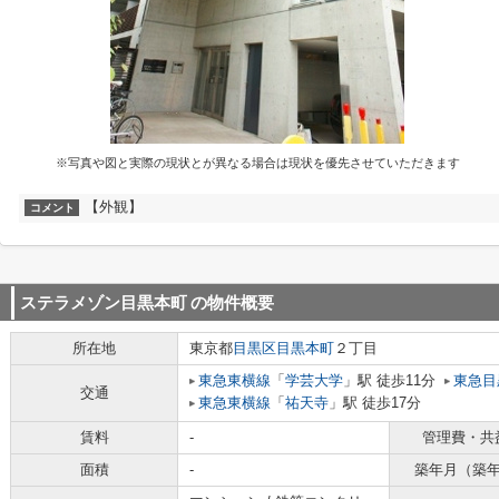
※写真や図と実際の現状とが異なる場合は現状を優先させていただきます
【外観】
コメント
ステラメゾン目黒本町
の物件概要
所在地
東京都
目黒区
目黒本町
２丁目
東急東横線
「
学芸大学
」駅 徒歩11分
東急目
交通
東急東横線
「
祐天寺
」駅 徒歩17分
賃料
-
管理費・共
面積
-
築年月（築