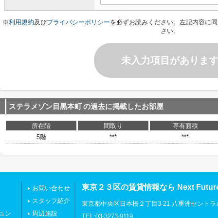
※
利用規約
及び
プライバシーポリシー
を必ずお読みください。左記内容に同
さい。
未入力項目がありま
ステラメゾン目黒本町
の過去に掲載したお部屋
所在階
間取り
専有面積
5階
***
***
東京２３区の賃貸情報なら Next Futu
お問い合わせ
スタッフ紹介
東京都中央区日本橋２丁目3-21 八重洲セントラ
ョン
周辺施設
TEL:03-3273-9119