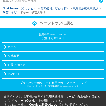
礼金ゼロの賃貸物件特集
Next Futures（うちナビ）
>
(賃貸)路線・駅から探す
>
東急電鉄東急東横線
>
学芸大学駅
>
ドゥーエ学芸大学Ⅱ
ページトップに戻る
営業時間:10:00～19：00
定休日:毎週水曜日
ホーム
会社概要
お問い合わせ
PCサイト
プライバシーポリシー
利用規約
｜アクセスマップ
｜
Copyright(c) うちナビ東京駅前店 All rights reserved.
当サイトでは、お客様の当サイト利用状況把握、サービス向上検討を目的と
して、クッキー（Cookie）を使用しています。
詳しくは、当社の
「Cookieの取扱いについて」
をご確認ください。