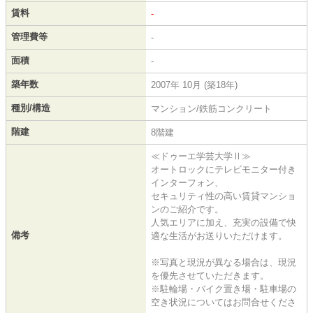
賃料
-
管理費等
-
面積
-
築年数
2007年 10月 (築18年)
種別/構造
マンション/鉄筋コンクリート
階建
8階建
≪ドゥーエ学芸大学Ⅱ≫
オートロックにテレビモニター付き
インターフォン、
セキュリティ性の高い賃貸マンショ
ンのご紹介です。
人気エリアに加え、充実の設備で快
備考
適な生活がお送りいただけます。
※写真と現況が異なる場合は、現況
を優先させていただきます。
※駐輪場・バイク置き場・駐車場の
空き状況についてはお問合せくださ