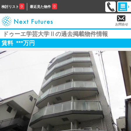
0
0
検討リスト
最近見た物件
お問合せ
ドゥーエ学芸大学Ⅱの過去掲載物件情報
賃料
***
万円