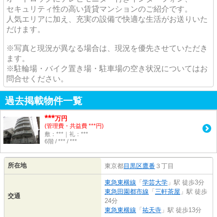
セキュリティ性の高い賃貸マンションのご紹介です。
人気エリアに加え、充実の設備で快適な生活がお送りいた
だけます。
※写真と現況が異なる場合は、現況を優先させていただき
ます。
※駐輪場・バイク置き場・駐車場の空き状況についてはお
問合せください。
過去掲載物件一覧
***
万円
(管理費・共益費 ***円)
敷：***｜礼：***
6階 / *** / ***
所在地
東京都
目黒区
鷹番
３丁目
東急東横線
「
学芸大学
」駅 徒歩3分
東急田園都市線
「
三軒茶屋
」駅 徒歩
交通
24分
東急東横線
「
祐天寺
」駅 徒歩13分