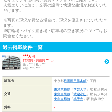
人気エリアに加え、充実の設備で快適な生活がお送りいた
だけます。
※写真と現況が異なる場合は、現況を優先させていただき
ます。
※駐輪場・バイク置き場・駐車場の空き状況についてはお
問合せください。
過去掲載物件一覧
***
万円
(管理費・共益費 ***円)
敷：***｜礼：***
4階 / *** / ***
所在地
東京都
目黒区
目黒本町
１丁目
東急東横線
「
学芸大学
」駅 徒歩10分
交通
東急目黒線
「
武蔵小山
」駅 徒歩16分
東急東横線
「
祐天寺
」駅 徒歩19分
賃料
-