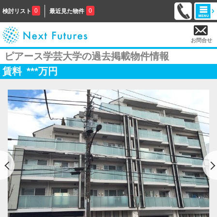
0
0
検討リスト
最近見た物件
お問合せ
ピアース学芸大学の過去掲載物件情報
賃料
***
万円