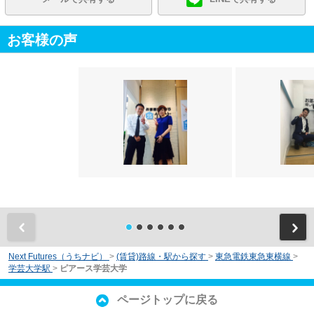
お客様の声
前
Next Futures（うちナビ）
>
(賃貸)路線・駅から探す
>
東急電鉄東急東横線
>
学芸大学駅
>
ピアース学芸大学
ページトップに戻る