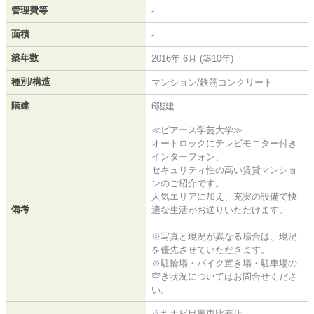
管理費等
-
面積
-
築年数
2016年 6月 (築10年)
種別/構造
マンション/鉄筋コンクリート
階建
6階建
≪ピアース学芸大学≫
オートロックにテレビモニター付き
インターフォン、
セキュリティ性の高い賃貸マンショ
ンのご紹介です。
人気エリアに加え、充実の設備で快
備考
適な生活がお送りいただけます。
※写真と現況が異なる場合は、現況
を優先させていただきます。
※駐輪場・バイク置き場・駐車場の
空き状況についてはお問合せくださ
い。
うちナビ目黒恵比寿店