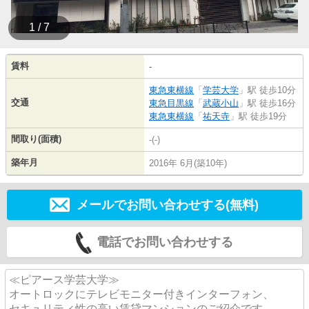
1 / 7
賃料
-
東急東横線
「
学芸大学
」駅 徒歩10分
交通
東急目黒線
「
武蔵小山
」駅 徒歩16分
東急東横線
「
祐天寺
」駅 徒歩19分
間取り(面積)
-(-)
築年月
2016年 6月(築10年)
メールでお問い合わせする(無料)
電話でお問い合わせする
≪ピアース学芸大学≫
オートロックにテレビモニター付きインターフォン、
セキュリティ性の高い賃貸マンションのご紹介です。