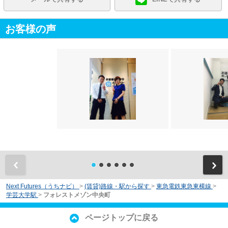
お客様の声
前
Next Futures（うちナビ）
>
(賃貸)路線・駅から探す
>
東急電鉄東急東横線
>
学芸大学駅
>
フォレストメゾン中央町
ページトップに戻る