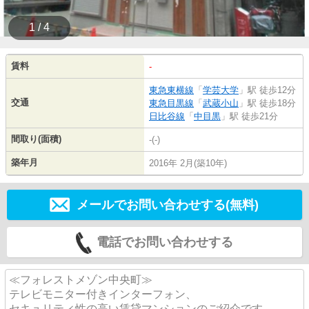
1 / 4
賃料
-
東急東横線
「
学芸大学
」駅 徒歩12分
交通
東急目黒線
「
武蔵小山
」駅 徒歩18分
日比谷線
「
中目黒
」駅 徒歩21分
間取り(面積)
-(-)
築年月
2016年 2月(築10年)
メールでお問い合わせする(無料)
電話でお問い合わせする
≪フォレストメゾン中央町≫
テレビモニター付きインターフォン、
セキュリティ性の高い賃貸マンションのご紹介です。