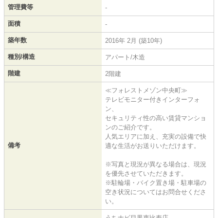
管理費等
-
面積
-
築年数
2016年 2月 (築10年)
種別/構造
アパート/木造
階建
2階建
≪フォレストメゾン中央町≫
テレビモニター付きインターフォ
ン、
セキュリティ性の高い賃貸マンショ
ンのご紹介です。
人気エリアに加え、充実の設備で快
備考
適な生活がお送りいただけます。
※写真と現況が異なる場合は、現況
を優先させていただきます。
※駐輪場・バイク置き場・駐車場の
空き状況についてはお問合せくださ
い。
うちナビ目黒恵比寿店