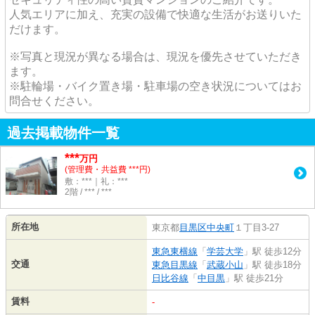
人気エリアに加え、充実の設備で快適な生活がお送りいた
だけます。
※写真と現況が異なる場合は、現況を優先させていただき
ます。
※駐輪場・バイク置き場・駐車場の空き状況についてはお
問合せください。
過去掲載物件一覧
***
万円
(管理費・共益費 ***円)
敷：***｜礼：***
2階 / *** / ***
所在地
東京都
目黒区
中央町
１丁目3-27
東急東横線
「
学芸大学
」駅 徒歩12分
交通
東急目黒線
「
武蔵小山
」駅 徒歩18分
日比谷線
「
中目黒
」駅 徒歩21分
賃料
-