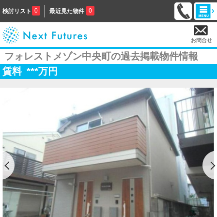
0
0
検討リスト
最近見た物件
お問合せ
フォレストメゾン中央町の過去掲載物件情報
賃料
***
万円