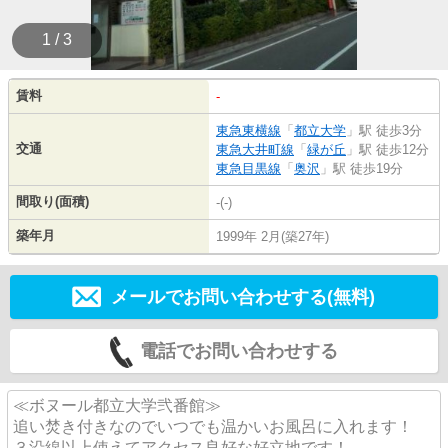
1 / 3
賃料
-
東急東横線
「
都立大学
」駅 徒歩3分
交通
東急大井町線
「
緑が丘
」駅 徒歩12分
東急目黒線
「
奥沢
」駅 徒歩19分
間取り(面積)
-(-)
築年月
1999年 2月(築27年)
メールでお問い合わせする(無料)
電話でお問い合わせする
≪ボヌール都立大学弐番館≫
追い焚き付きなのでいつでも温かいお風呂に入れます！
３沿線以上使えてアクセス良好な好立地です！