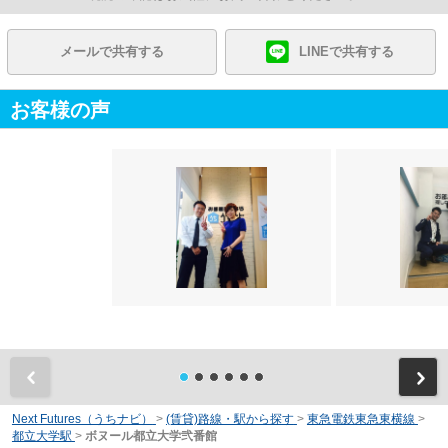
メールで共有する
LINEで共有する
お客様の声
前
Next Futures（うちナビ）
>
(賃貸)路線・駅から探す
>
東急電鉄東急東横線
>
都立大学駅
>
ボヌール都立大学弐番館