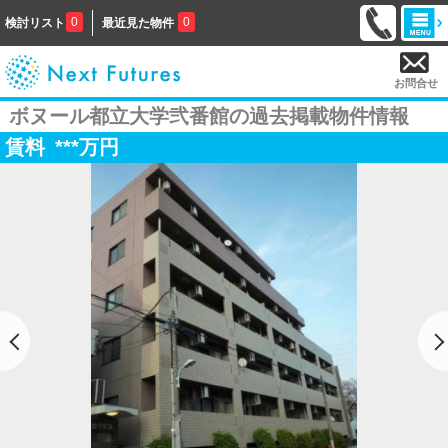
0
0
検討リスト
最近見た物件
お問合せ
ボヌール都立大学弐番館の過去掲載物件情報
賃料
***
万円