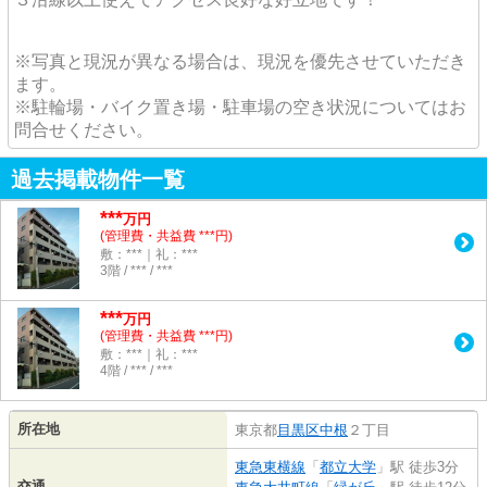
※写真と現況が異なる場合は、現況を優先させていただき
ます。
※駐輪場・バイク置き場・駐車場の空き状況についてはお
問合せください。
過去掲載物件一覧
***
万円
(管理費・共益費 ***円)
敷：***｜礼：***
3階 / *** / ***
***
万円
(管理費・共益費 ***円)
敷：***｜礼：***
4階 / *** / ***
所在地
東京都
目黒区
中根
２丁目
東急東横線
「
都立大学
」駅 徒歩3分
交通