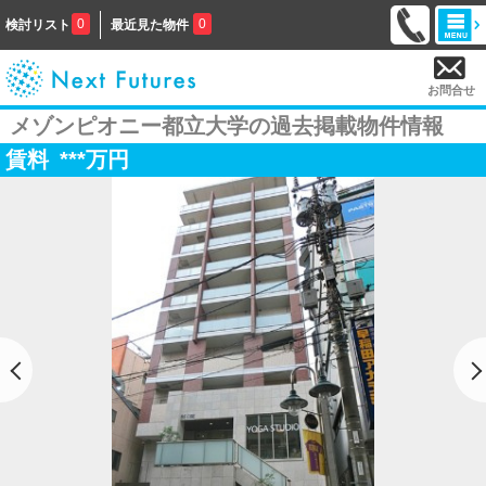
0
0
検討リスト
最近見た物件
お問合せ
メゾンピオニー都立大学の過去掲載物件情報
賃料
***
万円