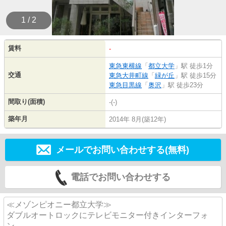
1 / 2
賃料
-
東急東横線
「
都立大学
」駅 徒歩1分
交通
東急大井町線
「
緑が丘
」駅 徒歩15分
東急目黒線
「
奥沢
」駅 徒歩23分
間取り(面積)
-(-)
築年月
2014年 8月(築12年)
メールでお問い合わせする(無料)
電話でお問い合わせする
≪メゾンピオニー都立大学≫
ダブルオートロックにテレビモニター付きインターフォ
ン、