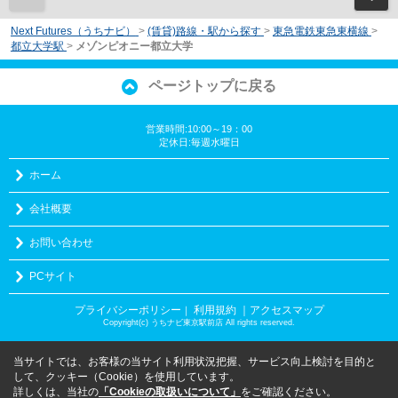
Next Futures（うちナビ）
>
(賃貸)路線・駅から探す
>
東急電鉄東急東横線
>
都立大学駅
>
メゾンピオニー都立大学
ページトップに戻る
営業時間:10:00～19：00
定休日:毎週水曜日
ホーム
会社概要
お問い合わせ
PCサイト
プライバシーポリシー
利用規約
｜アクセスマップ
｜
Copyright(c) うちナビ東京駅前店 All rights reserved.
当サイトでは、お客様の当サイト利用状況把握、サービス向上検討を目的と
して、クッキー（Cookie）を使用しています。
詳しくは、当社の
「Cookieの取扱いについて」
をご確認ください。