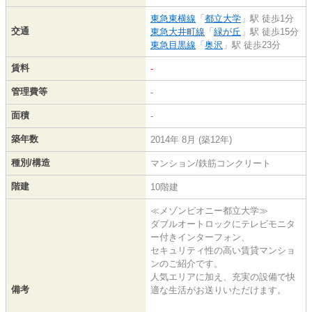
東急東横線
「
都立大学
」駅 徒歩1分
交通
東急大井町線
「
緑が丘
」駅 徒歩15分
東急目黒線
「
奥沢
」駅 徒歩23分
賃料
-
管理費等
-
面積
-
築年数
2014年 8月 (築12年)
種別/構造
マンション/鉄筋コンクリート
階建
10階建
≪メゾンピオニー都立大学≫
ダブルオートロックにテレビモニタ
ー付きインターフォン、
セキュリティ性の高い賃貸マンショ
ンのご紹介です。
人気エリアに加え、充実の設備で快
備考
適な生活がお送りいただけます。