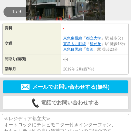
1 / 9
賃料
-
東急東横線
「
都立大学
」駅 徒歩5分
交通
東急大井町線
「
緑が丘
」駅 徒歩18分
東急目黒線
「
奥沢
」駅 徒歩23分
間取り(面積)
-(-)
築年月
2019年 2月(築7年)
メールでお問い合わせする(無料)
電話でお問い合わせする
≪レジディア都立大≫
オートロックにテレビモニター付きインターフォン、
セキュリティ性の高い賃貸マンションのご紹介です。