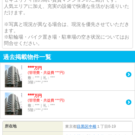
人気エリアに加え、充実の設備で快適な生活がお送りいた
だけます。
※写真と現況が異なる場合は、現況を優先させていただき
ます。
※駐輪場・バイク置き場・駐車場の空き状況についてはお
問合せください。
過去掲載物件一覧
***
万円
(管理費・共益費 ***円)
敷：***｜礼：***
3階 / *** / ***
***
万円
(管理費・共益費 ***円)
敷：***｜礼：***
5階 / *** / ***
所在地
東京都
目黒区
中根
１丁目8-19