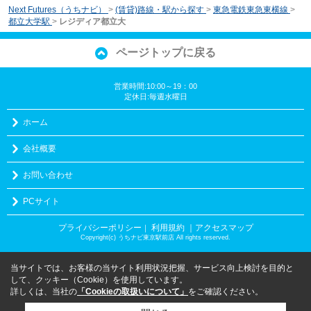
Next Futures（うちナビ）
>
(賃貸)路線・駅から探す
>
東急電鉄東急東横線
>
都立大学駅
>
レジディア都立大
ページトップに戻る
営業時間:10:00～19：00
定休日:毎週水曜日
ホーム
会社概要
お問い合わせ
PCサイト
プライバシーポリシー
利用規約
｜アクセスマップ
｜
Copyright(c) うちナビ東京駅前店 All rights reserved.
当サイトでは、お客様の当サイト利用状況把握、サービス向上検討を目的と
して、クッキー（Cookie）を使用しています。
詳しくは、当社の
「Cookieの取扱いについて」
をご確認ください。