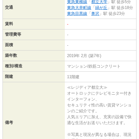
東急東横線
「
都立大学
」駅 徒歩5分
交通
東急大井町線
「
緑が丘
」駅 徒歩18分
東急目黒線
「
奥沢
」駅 徒歩23分
賃料
-
管理費等
-
面積
-
築年数
2019年 2月 (築7年)
種別/構造
マンション/鉄筋コンクリート
階建
11階建
≪レジディア都立大≫
オートロックにテレビモニター付き
インターフォン、
セキュリティ性の高い賃貸マンショ
ンのご紹介です。
人気エリアに加え、充実の設備で快
備考
適な生活がお送りいただけます。
※写真と現況が異なる場合は、現況