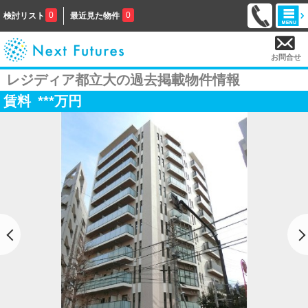
0
0
検討リスト
最近見た物件
お問合せ
レジディア都立大の過去掲載物件情報
賃料
***
万円