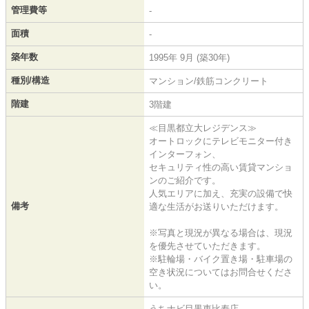
管理費等
-
面積
-
築年数
1995年 9月 (築30年)
種別/構造
マンション/鉄筋コンクリート
階建
3階建
≪目黒都立大レジデンス≫
オートロックにテレビモニター付き
インターフォン、
セキュリティ性の高い賃貸マンショ
ンのご紹介です。
人気エリアに加え、充実の設備で快
備考
適な生活がお送りいただけます。
※写真と現況が異なる場合は、現況
を優先させていただきます。
※駐輪場・バイク置き場・駐車場の
空き状況についてはお問合せくださ
い。
うちナビ目黒恵比寿店