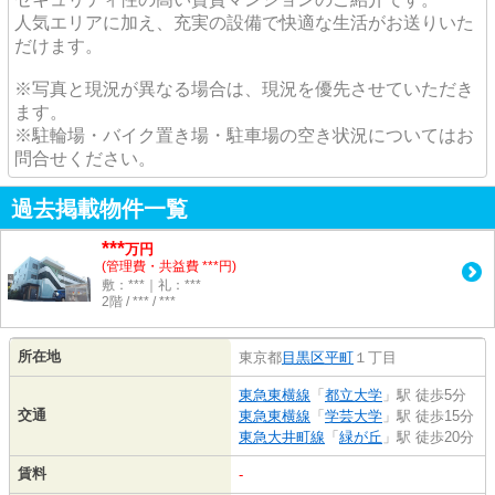
人気エリアに加え、充実の設備で快適な生活がお送りいた
だけます。
※写真と現況が異なる場合は、現況を優先させていただき
ます。
※駐輪場・バイク置き場・駐車場の空き状況についてはお
問合せください。
過去掲載物件一覧
***
万円
(管理費・共益費 ***円)
敷：***｜礼：***
2階 / *** / ***
所在地
東京都
目黒区
平町
１丁目
東急東横線
「
都立大学
」駅 徒歩5分
交通
東急東横線
「
学芸大学
」駅 徒歩15分
東急大井町線
「
緑が丘
」駅 徒歩20分
賃料
-