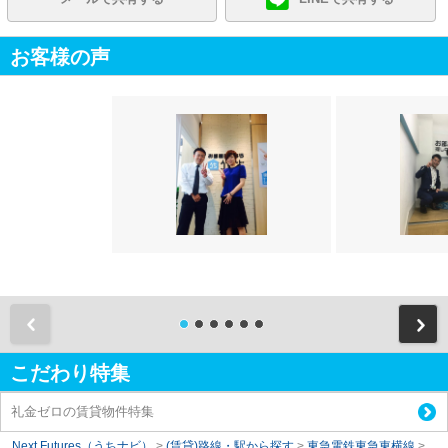
お客様の声
前
こだわり特集
礼金ゼロの賃貸物件特集
Next Futures（うちナビ）
>
(賃貸)路線・駅から探す
>
東急電鉄東急東横線
>