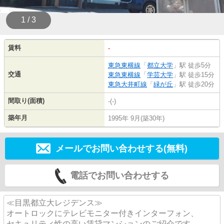
1 / 3
賃料
-
東急東横線
「
都立大学
」駅 徒歩5分
交通
東急東横線
「
学芸大学
」駅 徒歩15分
東急大井町線
「
緑が丘
」駅 徒歩20分
間取り(面積)
-(-)
築年月
1995年 9月(築30年)
メールでお問い合わせする(無料)
電話でお問い合わせする
≪目黒都立大レジデンス≫
オートロックにテレビモニター付きインターフォン、
セキュリティ性の高い賃貸マンションのご紹介です。