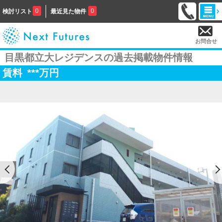
0
0
検討リスト
最近見た物件
お問合せ
目黒都立大レジデンスの過去掲載物件情報
賃料
***
万円