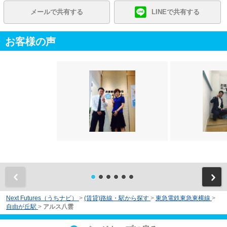
メールで共有する
LINEで共有する
お客様の声
前
Next Futures（うちナビ）
>
(賃貸)路線・駅から探す
>
東急電鉄東急東横線
>
自由が丘駅
>
アルス八雲