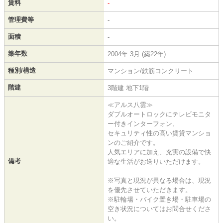
賃料
-
管理費等
-
面積
-
築年数
2004年 3月 (築22年)
種別/構造
マンション/鉄筋コンクリート
階建
3階建 地下1階
≪アルス八雲≫
ダブルオートロックにテレビモニタ
ー付きインターフォン、
セキュリティ性の高い賃貸マンショ
ンのご紹介です。
人気エリアに加え、充実の設備で快
備考
適な生活がお送りいただけます。
※写真と現況が異なる場合は、現況
を優先させていただきます。
※駐輪場・バイク置き場・駐車場の
空き状況についてはお問合せくださ
い。