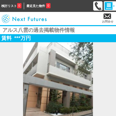
0
0
検討リスト
最近見た物件
お問合せ
アルス八雲の過去掲載物件情報
賃料
***
万円