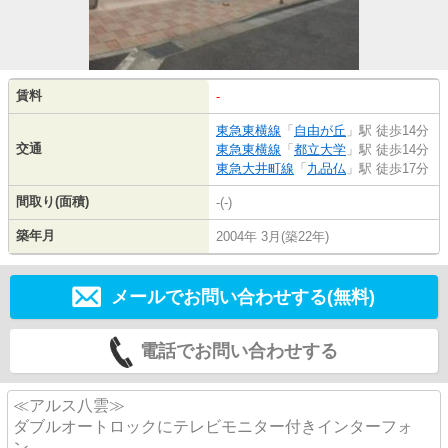
賃料
-
東急東横線
「
自由が丘
」駅 徒歩14分
交通
東急東横線
「
都立大学
」駅 徒歩14分
東急大井町線
「
九品仏
」駅 徒歩17分
間取り(面積)
-(-)
築年月
2004年 3月(築22年)
メールでお問い合わせする(無料)
電話でお問い合わせする
≪アルス八雲≫
ダブルオートロックにテレビモニター付きインターフォ
ン、