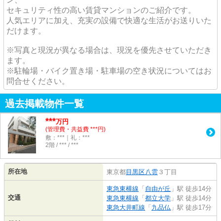
セキュリティ性の高い賃貸マンションのご紹介です。
人気エリアに加え、充実の設備で快適な生活がお送りいた
だけます。
※写真と現況が異なる場合は、現況を優先させていただき
ます。
※駐輪場・バイク置き場・駐車場の空き状況についてはお
問合せください。
過去掲載物件一覧
***
万円
(管理費・共益費 ***円)
敷：***｜礼：***
2階 / *** / ***
所在地
東京都
目黒区
八雲
３丁目
東急東横線
「
自由が丘
」駅 徒歩14分
交通
東急東横線
「
都立大学
」駅 徒歩14分
東急大井町線
「
九品仏
」駅 徒歩17分