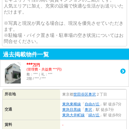
人気エリアに加え、充実の設備で快適な生活がお送りいた
だけます。
※写真と現況が異なる場合は、現況を優先させていただき
ます。
※駐輪場・バイク置き場・駐車場の空き状況についてはお
問合せください。
過去掲載物件一覧
***
万円
(管理費・共益費 ***円)
敷：***｜礼：***
2階 / *** / ***
所在地
東京都
世田谷区
奥沢
２丁目
東急東横線
「
自由が丘
」駅 徒歩7分
交通
東急目黒線
「
奥沢
」駅 徒歩7分
東急大井町線
「
緑が丘
」駅 徒歩8分
賃料
-