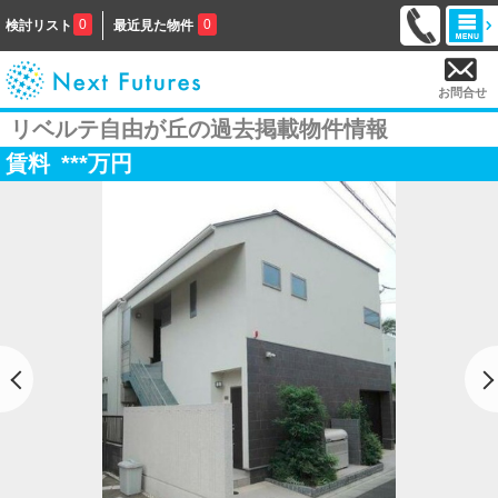
0
0
検討リスト
最近見た物件
お問合せ
リベルテ自由が丘の過去掲載物件情報
賃料
***
万円