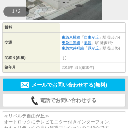
1 / 2
賃料
-
東急東横線
「
自由が丘
」駅 徒歩7分
交通
東急目黒線
「
奥沢
」駅 徒歩7分
東急大井町線
「
緑が丘
」駅 徒歩8分
間取り(面積)
-(-)
築年月
2016年 3月(築10年)
メールでお問い合わせする(無料)
電話でお問い合わせする
≪リベルテ自由が丘≫
オートロックにテレビモニター付きインターフォン、
セキュリティ性の高い賃貸マンションのご紹介です。