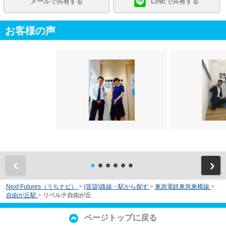
メールで共有する
LINEで共有する
お客様の声
前
Next Futures（うちナビ）
>
(賃貸)路線・駅から探す
>
東急電鉄東急東横線
>
自由が丘駅
>
リベルテ自由が丘
ページトップに戻る