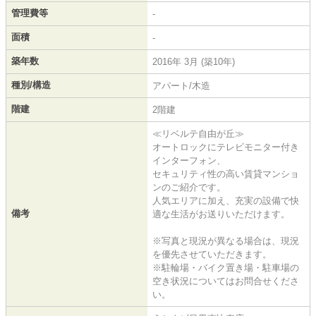
管理費等
-
面積
-
築年数
2016年 3月 (築10年)
種別/構造
アパート/木造
階建
2階建
≪リベルテ自由が丘≫
オートロックにテレビモニター付き
インターフォン、
セキュリティ性の高い賃貸マンショ
ンのご紹介です。
人気エリアに加え、充実の設備で快
備考
適な生活がお送りいただけます。
※写真と現況が異なる場合は、現況
を優先させていただきます。
※駐輪場・バイク置き場・駐車場の
空き状況についてはお問合せくださ
い。