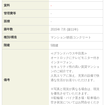
賃料
-
管理費等
-
面積
-
築年数
2015年 7月 (築11年)
種別/構造
マンション/鉄筋コンクリート
階建
5階建
≪グランドハウス中目黒≫
オートロックにテレビモニター付き
インターフォン、
セキュリティ性の高い賃貸マンショ
ンのご紹介です。
人気エリアに加え、充実の設備で快
備考
適な生活がお送りいただけます。
※写真と現況が異なる場合は、現況
を優先させていただきます。
※駐輪場・バイク置き場・駐車場の
空き状況についてはお問合せくださ