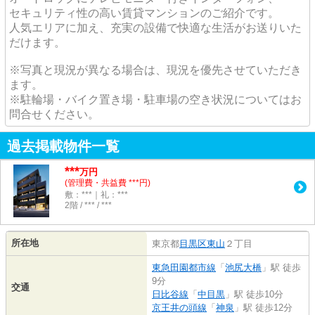
セキュリティ性の高い賃貸マンションのご紹介です。
人気エリアに加え、充実の設備で快適な生活がお送りいた
だけます。
※写真と現況が異なる場合は、現況を優先させていただき
ます。
※駐輪場・バイク置き場・駐車場の空き状況についてはお
問合せください。
過去掲載物件一覧
***
万円
(管理費・共益費 ***円)
敷：***｜礼：***
2階 / *** / ***
所在地
東京都
目黒区
東山
２丁目
東急田園都市線
「
池尻大橋
」駅 徒歩
9分
交通
日比谷線
「
中目黒
」駅 徒歩10分
京王井の頭線
「
神泉
」駅 徒歩12分