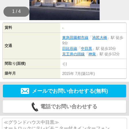
1 / 4
賃料
-
東急田園都市線
「
池尻大橋
」駅 徒歩
9分
交通
日比谷線
「
中目黒
」駅 徒歩10分
京王井の頭線
「
神泉
」駅 徒歩12分
間取り(面積)
-(-)
築年月
2015年 7月(築11年)
メールでお問い合わせする(無料)
電話でお問い合わせする
≪グランドハウス中目黒≫
オートロックにテレビモニター付きインターフォン、