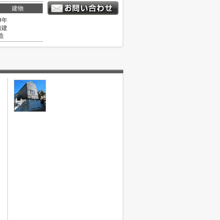
建物
9年
階建
造