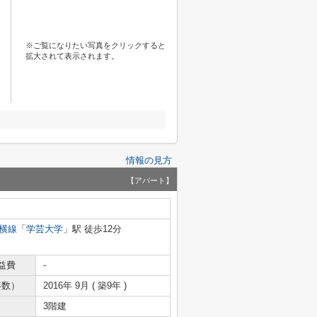
※ご覧になりたい写真をクリックすると
拡大されて表示されます。
情報の見方
【アパート】
横線
「
学芸大学
」駅 徒歩12分
益費
-
年数）
2016年 9月 ( 築9年 )
3階建