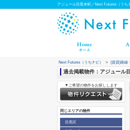
アジュール目黒本町／Next Futures（う
Next Futures（うちナビ）
>
(賃貸)路
過去掲載物件：アジュール
▼ご希望の物件をお探しします
同じエリアの物件
目黒区