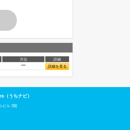
す
方位
詳細
***
詳細を見る
res（うちナビ）
ルビル 3階