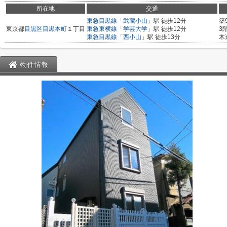
所在地
交通
東急目黒線
「
武蔵小山
」駅 徒歩12分
築
東京都
目黒区
目黒本町
１丁目
東急東横線
「
学芸大学
」駅 徒歩12分
3
東急目黒線
「
西小山
」駅 徒歩13分
木
物件情報