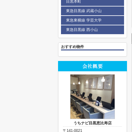
目黒本町
東急目黒線 武蔵小山
東急東横線 学芸大学
東急目黒線 西小山
おすすめ物件
うちナビ目黒恵比寿店
〒141-0021