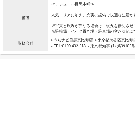
≪アジュール目黒本町≫
人気エリアに加え、充実の設備で快適な生活が
備考
※写真と現況が異なる場合は、現況を優先させ
※駐輪場・バイク置き場・駐車場の空き状況に
うちナビ目黒恵比寿店
東京都渋谷区恵比寿南１
取扱会社
TEL:0120-492-213
東京都知事 (1) 第99102