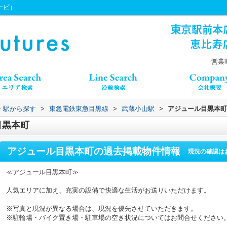
ちナビ）
営業時
線・駅から探す
>
東急電鉄東急目黒線
>
武蔵小山駅
>
アジュール目黒本町
目黒本町
アジュール目黒本町
の過去掲載物件情報
現況の確認は
≪アジュール目黒本町≫
人気エリアに加え、充実の設備で快適な生活がお送りいただけます。
※写真と現況が異なる場合は、現況を優先させていただきます。
※駐輪場・バイク置き場・駐車場の空き状況についてはお問合せください