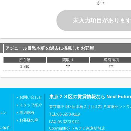
さい。
未入力項目がありま
アジュール目黒本町
の過去に掲載したお部屋
所在階
間取り
専有面積
1-2階
***
***
東京２３区の賃貸情報なら Next Futu
お問い合わせ
スタッフ紹介
東京都中央区日本橋２丁目3-21 八重洲セントラ
ョン
周辺施設
TEL:03-3273-9119
お客様の声
FAX:03-3273-9111
ン物件
Copyright(c) うちナビ東京駅前店