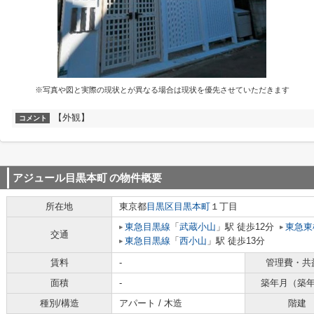
※写真や図と実際の現状とが異なる場合は現状を優先させていただきます
【外観】
コメント
アジュール目黒本町
の物件概要
所在地
東京都
目黒区
目黒本町
１丁目
東急目黒線
「
武蔵小山
」駅 徒歩12分
東急東
交通
東急目黒線
「
西小山
」駅 徒歩13分
賃料
-
管理費・共
面積
-
築年月（築
種別/構造
アパート / 木造
階建