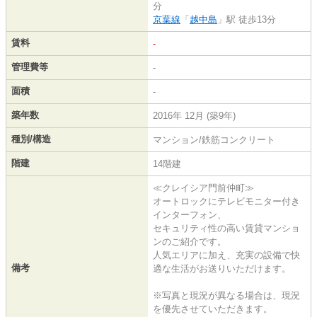
分
京葉線
「
越中島
」駅 徒歩13分
賃料
-
管理費等
-
面積
-
築年数
2016年 12月 (築9年)
種別/構造
マンション/鉄筋コンクリート
階建
14階建
≪クレイシア門前仲町≫
オートロックにテレビモニター付き
インターフォン、
セキュリティ性の高い賃貸マンショ
ンのご紹介です。
人気エリアに加え、充実の設備で快
備考
適な生活がお送りいただけます。
※写真と現況が異なる場合は、現況
を優先させていただきます。