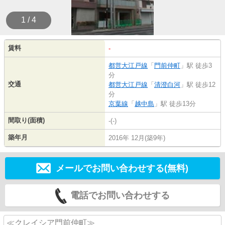
1 / 4
賃料
-
都営大江戸線
「
門前仲町
」駅 徒歩3
分
交通
都営大江戸線
「
清澄白河
」駅 徒歩12
分
京葉線
「
越中島
」駅 徒歩13分
間取り(面積)
-(-)
築年月
2016年 12月(築9年)
メールでお問い合わせする(無料)
電話でお問い合わせする
≪クレイシア門前仲町≫