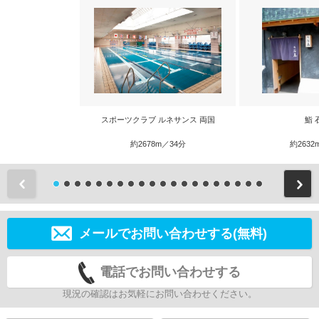
スポーツクラブ ルネサンス 両国
鮨 
約2678m／34分
約2632
前
メールでお問い合わせする(無料)
電話でお問い合わせする
現況の確認はお気軽にお問い合わせください。