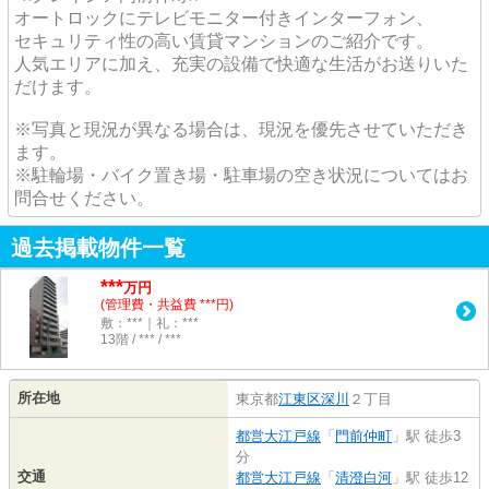
オートロックにテレビモニター付きインターフォン、
セキュリティ性の高い賃貸マンションのご紹介です。
人気エリアに加え、充実の設備で快適な生活がお送りいた
だけます。
※写真と現況が異なる場合は、現況を優先させていただき
ます。
※駐輪場・バイク置き場・駐車場の空き状況についてはお
問合せください。
過去掲載物件一覧
***
万円
(管理費・共益費 ***円)
敷：***｜礼：***
13階 / *** / ***
所在地
東京都
江東区
深川
２丁目
都営大江戸線
「
門前仲町
」駅 徒歩3
分
交通
都営大江戸線
「
清澄白河
」駅 徒歩12