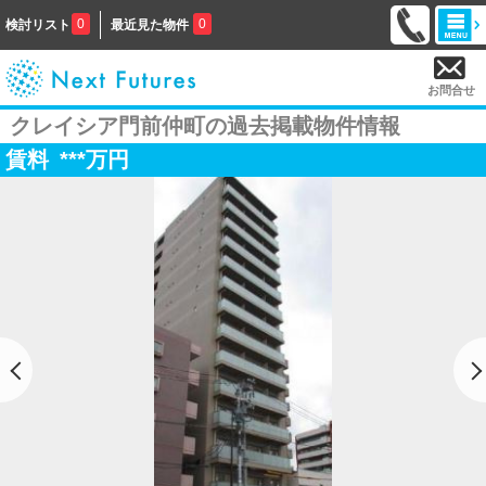
0
0
検討リスト
最近見た物件
お問合せ
クレイシア門前仲町の過去掲載物件情報
賃料
***
万円