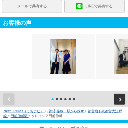
メールで共有する
LINEで共有する
お客様の声
前
Next Futures（うちナビ）
>
(賃貸)路線・駅から探す
>
都営地下鉄都営大江戸
線
>
門前仲町駅
>
クレイシア門前仲町