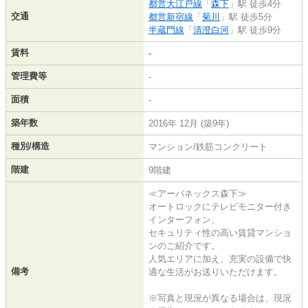
都営大江戸線
「
森下
」駅 徒歩4分
交通
都営新宿線
「
菊川
」駅 徒歩5分
半蔵門線
「
清澄白河
」駅 徒歩9分
賃料
-
管理費等
-
面積
-
築年数
2016年 12月 (築9年)
種別/構造
マンション/鉄筋コンクリート
階建
9階建
≪アーバネックス森下≫
オートロックにテレビモニター付き
インターフォン、
セキュリティ性の高い賃貸マンショ
ンのご紹介です。
人気エリアに加え、充実の設備で快
備考
適な生活がお送りいただけます。
※写真と現況が異なる場合は、現況