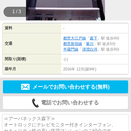
1 / 3
賃料
-
都営大江戸線
「
森下
」駅 徒歩4分
交通
都営新宿線
「
菊川
」駅 徒歩5分
半蔵門線
「
清澄白河
」駅 徒歩9分
間取り(面積)
-(-)
築年月
2016年 12月(築9年)
メールでお問い合わせする(無料)
電話でお問い合わせする
≪アーバネックス森下≫
オートロックにテレビモニター付きインターフォン、
セキュリティ性の高い賃貸マンションのご紹介です。