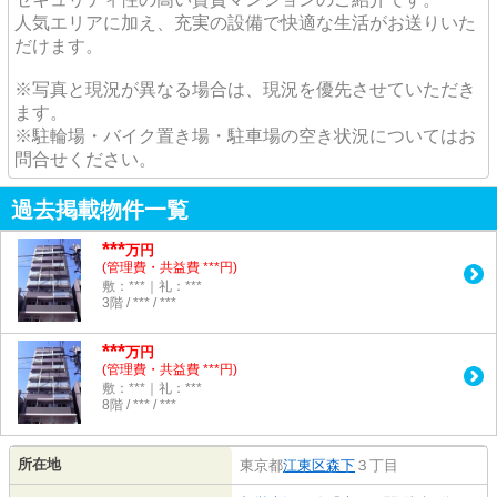
人気エリアに加え、充実の設備で快適な生活がお送りいた
だけます。
※写真と現況が異なる場合は、現況を優先させていただき
ます。
※駐輪場・バイク置き場・駐車場の空き状況についてはお
問合せください。
過去掲載物件一覧
***
万円
(管理費・共益費 ***円)
敷：***｜礼：***
3階 / *** / ***
***
万円
(管理費・共益費 ***円)
敷：***｜礼：***
8階 / *** / ***
所在地
東京都
江東区
森下
３丁目