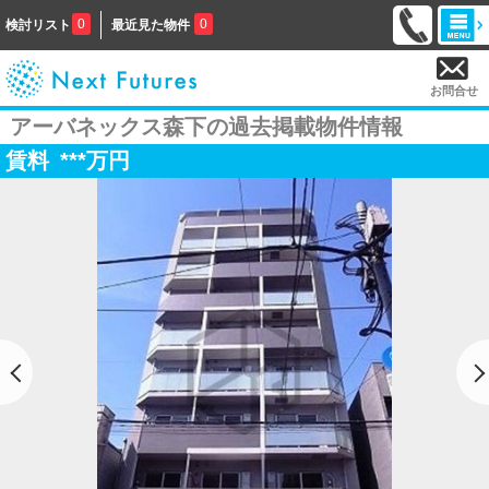
0
0
検討リスト
最近見た物件
お問合せ
アーバネックス森下の過去掲載物件情報
賃料
***
万円