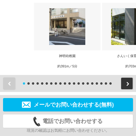
神明幼稚園
さんいく保
約391m／5分
約703
前
メールでお問い合わせする(無料)
電話でお問い合わせする
現況の確認はお気軽にお問い合わせください。