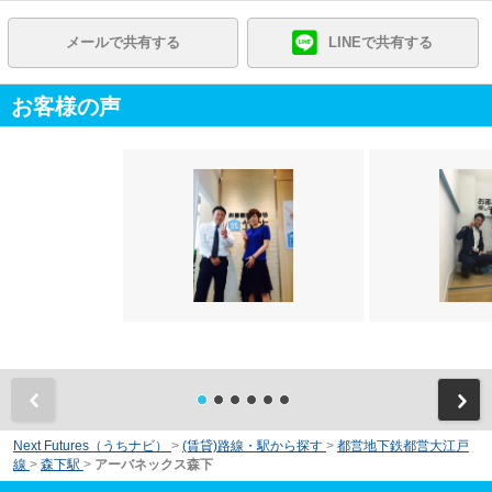
メールで共有する
LINEで共有する
お客様の声
前
Next Futures（うちナビ）
>
(賃貸)路線・駅から探す
>
都営地下鉄都営大江戸
線
>
森下駅
>
アーバネックス森下