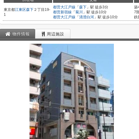
都営大江戸線
「
森下
」駅 徒歩3分
築
東京都
江東区
森下
２丁目19-
都営新宿線
「
菊川
」駅 徒歩10分
7
1
都営大江戸線
「
清澄白河
」駅 徒歩10分
鉄
物件情報
周辺施設