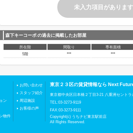
未入力項目がありま
森下キーコーポ
の過去に掲載したお部屋
所在階
間取り
専有面積
5階
***
***
東京２３区の賃貸情報なら Next Futu
お問い合わせ
スタッフ紹介
東京都中央区日本橋２丁目3-21 八重洲セントラ
ョン
周辺施設
TEL:03-3273-9119
お客様の声
FAX:03-3273-9111
ン物件
Copyright(c) うちナビ東京駅前店
All Rights Reserved.