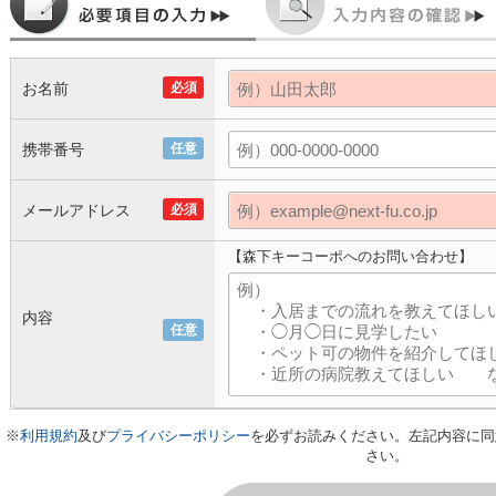
お名前
必須
携帯番号
任意
メールアドレス
必須
【森下キーコーポへのお問い合わせ】
内容
任意
※
利用規約
及び
プライバシーポリシー
を必ずお読みください。左記内容に同
さい。