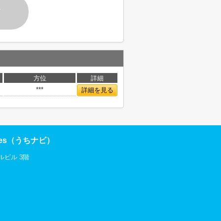
す
方位
詳細
***
詳細を見る
res（うちナビ）
ルビル 3階