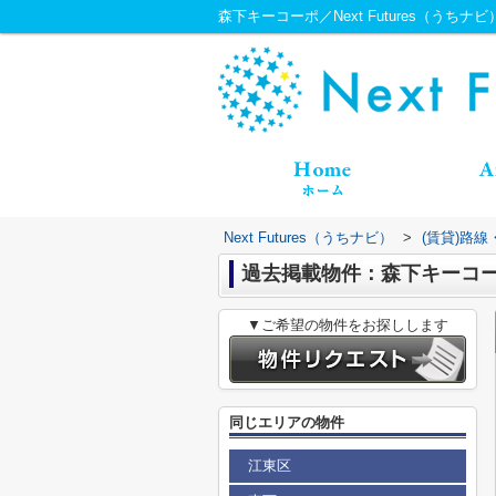
森下キーコーポ／Next Futures（うちナビ
Next Futures（うちナビ）
>
(賃貸)路
過去掲載物件：森下キーコ
▼ご希望の物件をお探しします
同じエリアの物件
江東区