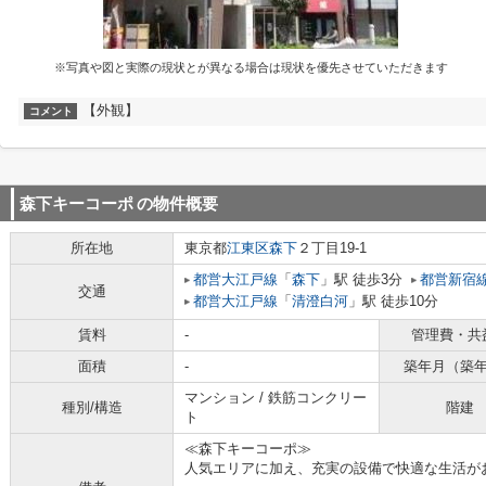
※写真や図と実際の現状とが異なる場合は現状を優先させていただきます
【外観】
コメント
森下キーコーポ
の物件概要
所在地
東京都
江東区
森下
２丁目19-1
都営大江戸線
「
森下
」駅 徒歩3分
都営新宿
交通
都営大江戸線
「
清澄白河
」駅 徒歩10分
賃料
-
管理費・共
面積
-
築年月（築
マンション / 鉄筋コンクリー
種別/構造
階建
ト
≪森下キーコーポ≫
人気エリアに加え、充実の設備で快適な生活が