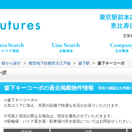
）
営業時
線・駅から探す
>
都営地下鉄都営大江戸線
>
森下駅
>
森下キーコーポ
ーポ
森下キーコーポ
の過去掲載物件情報
現況の確認はお気軽
≪森下キーコーポ≫
人気エリアに加え、充実の設備で快適な生活がお送りいただけます。
※写真と現況が異なる場合は、現況を優先させていただきます。
※駐輪場・バイク置き場・駐車場の空き状況についてはお問合せください
所在地
交通