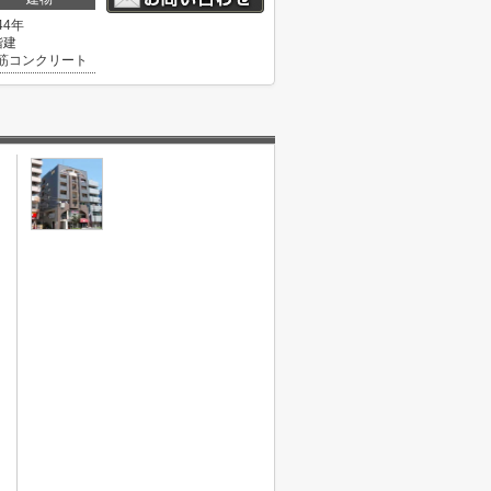
44年
階建
筋コンクリート