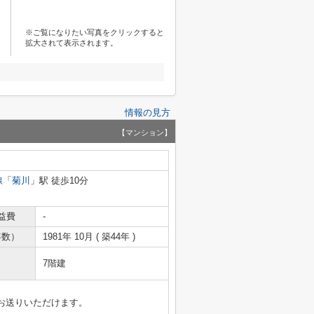
※ご覧になりたい写真をクリックすると
拡大されて表示されます。
情報の見方
【マンション】
線
「
菊川
」駅 徒歩10分
益費
-
年数）
1981年 10月 ( 築44年 )
7階建
お送りいただけます。