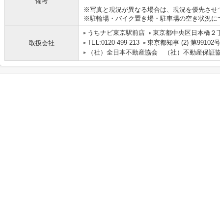
備考
※写真と現況が異なる場合は、現況を優先させ
※駐輪場・バイク置き場・駐車場の空き状況に
うちナビ東京駅前店
東京都中央区日本橋２丁目
TEL:0120-499-213
東京都知事 (2) 第99102
取扱会社
（社）全日本不動産協会 （社）不動産保証