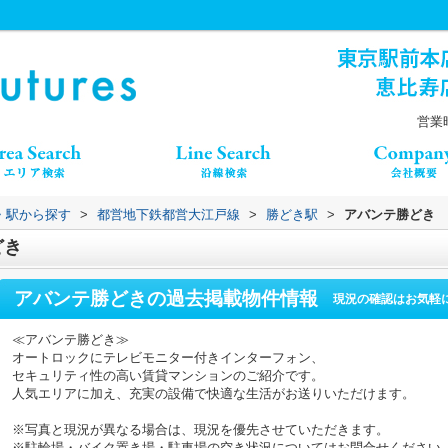
）
営業時
線・駅から探す
>
都営地下鉄都営大江戸線
>
勝どき駅
>
アバンテ勝どき
どき
アバンテ勝どき
の過去掲載物件情報
現況の確認はお気軽
≪アバンテ勝どき≫
オートロックにテレビモニター付きインターフォン、
セキュリティ性の高い賃貸マンションのご紹介です。
人気エリアに加え、充実の設備で快適な生活がお送りいただけます。
※写真と現況が異なる場合は、現況を優先させていただきます。
※駐輪場・バイク置き場・駐車場の空き状況についてはお問合せください