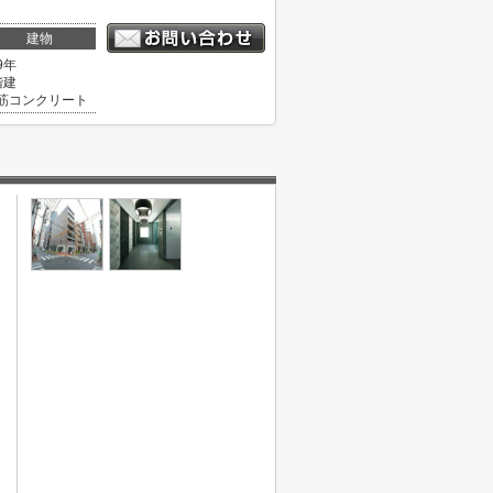
建物
9年
階建
筋コンクリート