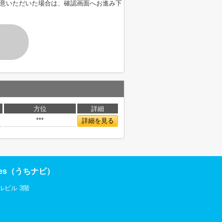
意いただいた場合は、確認画面へお進み下
す
方位
詳細
***
詳細を見る
res（うちナビ）
ルビル 3階