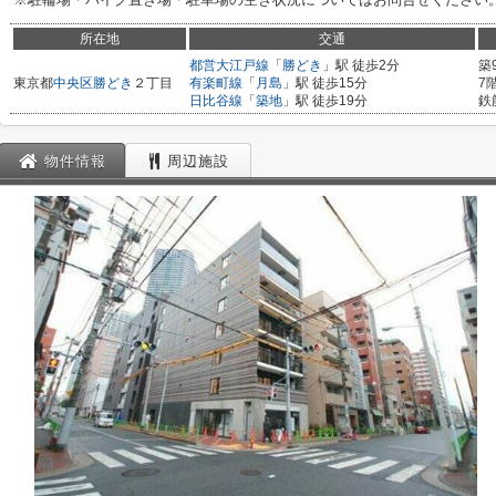
所在地
交通
都営大江戸線
「
勝どき
」駅 徒歩2分
築
東京都
中央区
勝どき
２丁目
有楽町線
「
月島
」駅 徒歩15分
7
日比谷線
「
築地
」駅 徒歩19分
鉄
物件情報
周辺施設