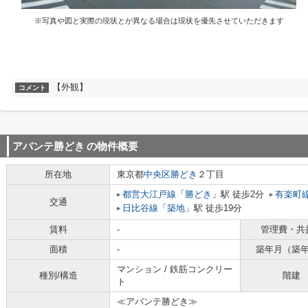
※写真や図と実際の現状とが異なる場合は現状を優先させていただきます
【外観】
コメント
アバンテ勝どき
の物件概要
所在地
東京都
中央区
勝どき
２丁目
都営大江戸線
「
勝どき
」駅 徒歩2分
有楽町
交通
日比谷線
「
築地
」駅 徒歩19分
賃料
-
管理費・共
面積
-
築年月（築
マンション / 鉄筋コンクリー
種別/構造
階建
ト
≪アバンテ勝どき≫