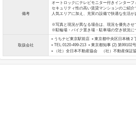
オートロックにテレビモニター付きインターフ
セキュリティ性の高い賃貸マンションのご紹介
備考
人気エリアに加え、充実の設備で快適な生活が
※写真と現況が異なる場合は、現況を優先させ
※駐輪場・バイク置き場・駐車場の空き状況に
うちナビ東京駅前店
東京都中央区日本橋２丁目
TEL:0120-499-213
東京都知事 (2) 第99102
取扱会社
（社）全日本不動産協会 （社）不動産保証