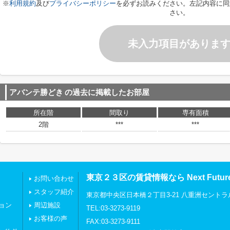
※
利用規約
及び
プライバシーポリシー
を必ずお読みください。左記内容に同
さい。
未入力項目がありま
アバンテ勝どき
の過去に掲載したお部屋
所在階
間取り
専有面積
2階
***
***
東京２３区の賃貸情報なら Next Futu
お問い合わせ
スタッフ紹介
東京都中央区日本橋２丁目3-21 八重洲セントラ
ョン
周辺施設
TEL:03-3273-9119
お客様の声
FAX:03-3273-9111