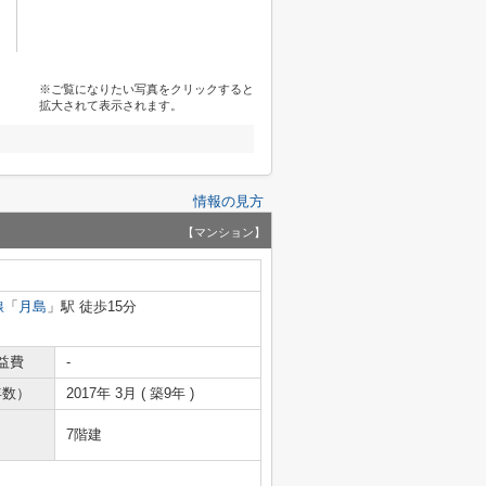
※ご覧になりたい写真をクリックすると
拡大されて表示されます。
情報の見方
【マンション】
線
「
月島
」駅 徒歩15分
益費
-
年数）
2017年 3月 ( 築9年 )
7階建