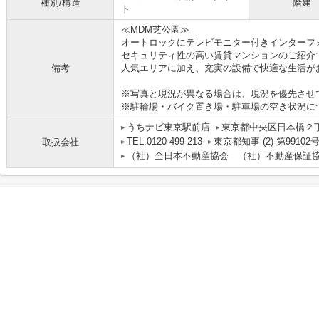
種別/構造
階建
ト
≪MDM芝公園≫
オートロックにテレビモニター付きインターフ
セキュリティ性の高い賃貸マンションのご紹介
備考
人気エリアに加え、充実の設備で快適な生活が
※写真と現況が異なる場合は、現況を優先させ
※駐輪場・バイク置き場・駐車場の空き状況に
うちナビ東京駅前店
東京都中央区日本橋２丁目
TEL:0120-499-213
東京都知事 (2) 第99102
取扱会社
（社）全日本不動産協会 （社）不動産保証