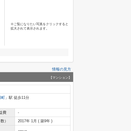
※ご覧になりたい写真をクリックすると
拡大されて表示されます。
情報の見方
【マンション】
田町
」駅 徒歩11分
益費
-
年数）
2017年 1月 ( 築9年 )