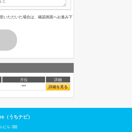
意いただいた場合は、確認画面へお進み下
す
方位
詳細
***
詳細を見る
res（うちナビ）
ルビル 3階