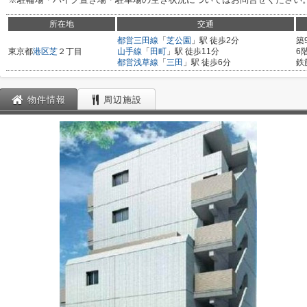
所在地
交通
都営三田線
「
芝公園
」駅 徒歩2分
築
東京都
港区
芝
２丁目
山手線
「
田町
」駅 徒歩11分
6
都営浅草線
「
三田
」駅 徒歩6分
鉄
物件情報
周辺施設