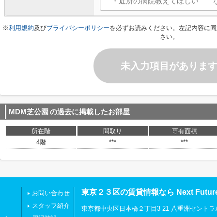
※
利用規約
及び
プライバシーポリシー
を必ずお読みください。左記内容に同
さい。
未入力項目がありま
MDM芝公園
の過去に掲載したお部屋
所在階
間取り
専有面積
4階
***
***
東京２３区の賃貸情報なら Next Futu
お問い合わせ
スタッフ紹介
東京都中央区日本橋２丁目3-21 八重洲セントラ