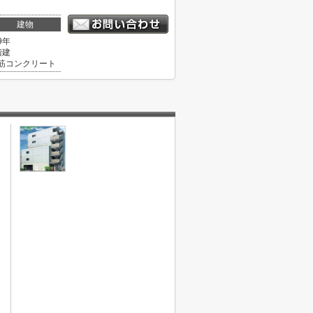
建物
9年
階建
筋コンクリート