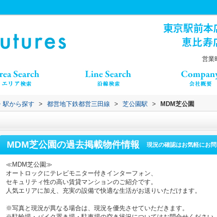
営業時
線・駅から探す
>
都営地下鉄都営三田線
>
芝公園駅
>
MDM芝公園
MDM芝公園
の過去掲載物件情報
現況の確認はお気軽にお問
≪MDM芝公園≫
オートロックにテレビモニター付きインターフォン、
セキュリティ性の高い賃貸マンションのご紹介です。
人気エリアに加え、充実の設備で快適な生活がお送りいただけます。
※写真と現況が異なる場合は、現況を優先させていただきます。
※駐輪場・バイク置き場・駐車場の空き状況についてはお問合せください