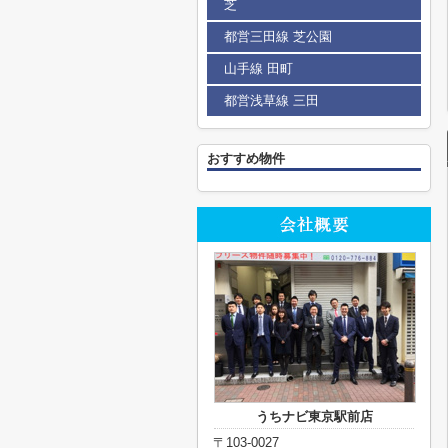
芝
都営三田線 芝公園
山手線 田町
都営浅草線 三田
おすすめ物件
うちナビ東京駅前店
〒103-0027