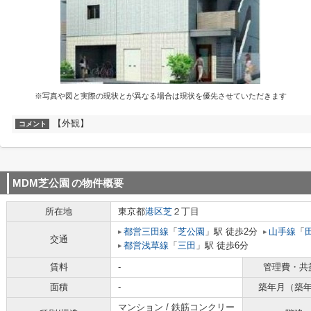
※写真や図と実際の現状とが異なる場合は現状を優先させていただきます
【外観】
コメント
MDM芝公園
の物件概要
所在地
東京都
港区
芝
２丁目
都営三田線
「
芝公園
」駅 徒歩2分
山手線
「
交通
都営浅草線
「
三田
」駅 徒歩6分
賃料
-
管理費・共
面積
-
築年月（築
マンション / 鉄筋コンクリー