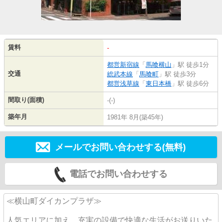
賃料
-
都営新宿線
「
馬喰横山
」駅 徒歩1分
交通
総武本線
「
馬喰町
」駅 徒歩3分
都営浅草線
「
東日本橋
」駅 徒歩6分
間取り(面積)
-(-)
築年月
1981年 8月(築45年)
メールでお問い合わせする(無料)
電話でお問い合わせする
≪横山町ダイカンプラザ≫
人気エリアに加え、充実の設備で快適な生活がお送りいた