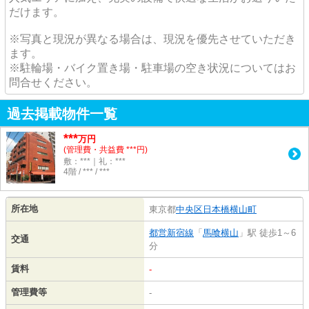
だけます。
※写真と現況が異なる場合は、現況を優先させていただき
ます。
※駐輪場・バイク置き場・駐車場の空き状況についてはお
問合せください。
過去掲載物件一覧
***
万円
(管理費・共益費 ***円)
敷：***｜礼：***
4階 / *** / ***
所在地
東京都
中央区
日本橋横山町
都営新宿線
「
馬喰横山
」駅 徒歩1～6
交通
分
賃料
-
管理費等
-