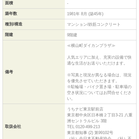
面積
-
築年数
1981年 8月 (築45年)
種別/構造
マンション/鉄筋コンクリート
階建
9階建
≪横山町ダイカンプラザ≫
人気エリアに加え、充実の設備で快
適な生活がお送りいただけます。
備考
※写真と現況が異なる場合は、現況
を優先させていただきます。
※駐輪場・バイク置き場・駐車場の
空き状況についてはお問合せくださ
い。
うちナビ東京駅前店
東京都中央区日本橋２丁目3-21 八重
洲セントラルビル 3階
取扱会社
TEL:0120-499-213
東京都知事 (2) 第99102号
（社）全日本不動産協会 （社）不