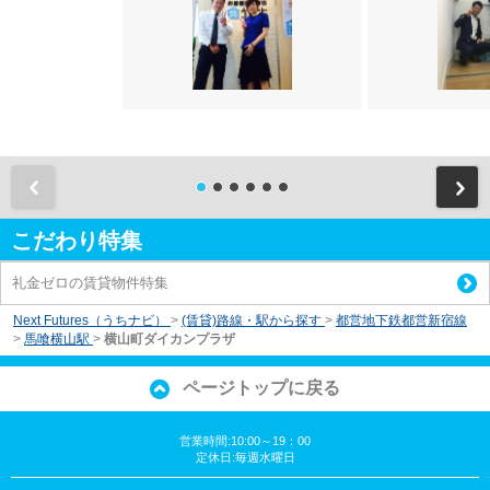
前
こだわり特集
礼金ゼロの賃貸物件特集
Next Futures（うちナビ）
>
(賃貸)路線・駅から探す
>
都営地下鉄都営新宿線
>
馬喰横山駅
>
横山町ダイカンプラザ
ページトップに戻る
営業時間:10:00～19：00
定休日:毎週水曜日