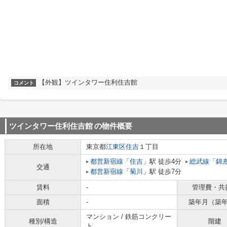
【外観】ツインタワー住利住吉館
コメント
ツインタワー住利住吉館
の物件概要
所在地
東京都
江東区
住吉
１丁目
都営新宿線
「
住吉
」駅 徒歩4分
総武線
「
錦
交通
都営新宿線
「
菊川
」駅 徒歩7分
賃料
-
管理費・共
面積
-
築年月（築
マンション / 鉄筋コンクリー
種別/構造
階建
ト