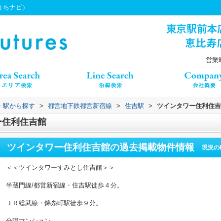
（うちナビ）
営業時
線・駅から探す
>
都営地下鉄都営新宿線
>
住吉駅
>
ツインタワー住利住吉
ー住利住吉館
ツインタワー住利住吉館
の過去掲載物件情報
現況の
＜＜ツインタワーすみとし住吉館＞＞
半蔵門線/都営新宿線・住吉駅徒歩４分。
ＪＲ総武線・錦糸町駅徒歩９分。
分譲マンション。