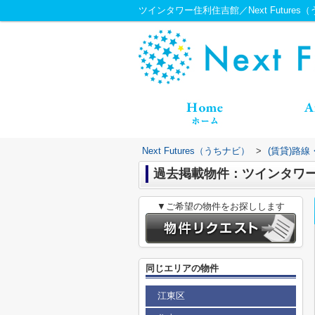
ツインタワー住利住吉館／Next Futures
Next Futures（うちナビ）
>
(賃貸)路
過去掲載物件：ツインタワ
▼ご希望の物件をお探しします
同じエリアの物件
江東区