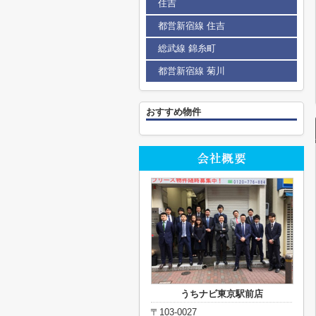
住吉
都営新宿線 住吉
総武線 錦糸町
都営新宿線 菊川
おすすめ物件
うちナビ東京駅前店
〒103-0027