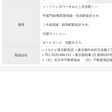
＜＜ツインタワーすみとし住吉館＞＞
半蔵門線/都営新宿線・住吉駅徒歩４分。
備考
ＪＲ総武線・錦糸町駅徒歩９分。
分譲マンション。
オートロック、宅配ＢＯＸ。
うちナビ東京駅前店
東京都中央区日本橋２丁目
TEL:0120-499-213
東京都知事 (2) 第99102
取扱会社
（社）全日本不動産協会 （社）不動産保証