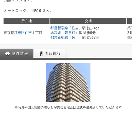
オートロック、宅配ＢＯＸ。
所在地
交通
都営新宿線
「
住吉
」駅 徒歩4分
築
東京都
江東区
住吉
１丁目
総武線
「
錦糸町
」駅 徒歩9分
2
都営新宿線
「
菊川
」駅 徒歩7分
鉄
物件情報
周辺施設
※写真や図と実際の現状とが異なる場合は現状を優先させていただきます