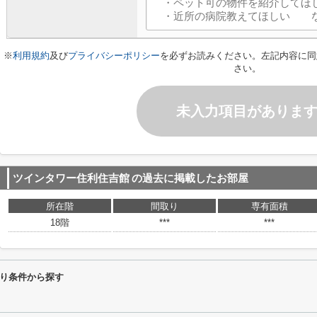
※
利用規約
及び
プライバシーポリシー
を必ずお読みください。左記内容に同
さい。
未入力項目がありま
ツインタワー住利住吉館
の過去に掲載したお部屋
所在階
間取り
専有面積
18階
***
***
り条件から探す