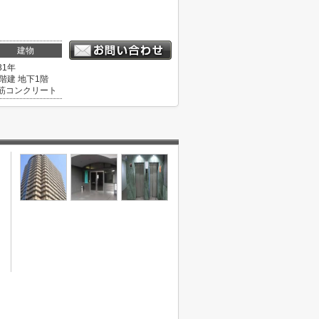
建物
31年
1階建 地下1階
筋コンクリート