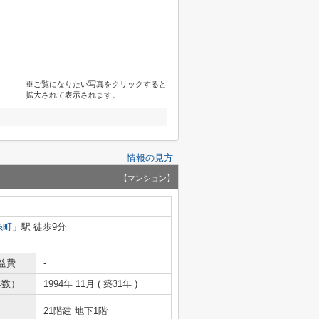
※ご覧になりたい写真をクリックすると
拡大されて表示されます。
情報の見方
【マンション】
糸町
」駅 徒歩9分
益費
-
年数）
1994年 11月 ( 築31年 )
21階建 地下1階