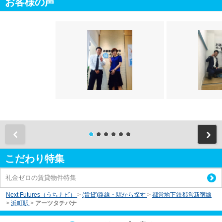
お客様の声
前
こだわり特集
礼金ゼロの賃貸物件特集
Next Futures（うちナビ）
>
(賃貸)路線・駅から探す
>
都営地下鉄都営新宿線
>
浜町駅
>
アーツタチバナ