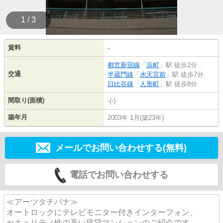
1 / 3
賃料
-
都営新宿線
「
浜町
」駅 徒歩2分
交通
半蔵門線
「
水天宮前
」駅 徒歩7分
日比谷線
「
人形町
」駅 徒歩8分
間取り(面積)
-(-)
築年月
2003年 1月(築23年)
メールでお問い合わせする(無料)
電話でお問い合わせする
≪アーツタチバナ≫
オートロックにテレビモニター付きインターフォン、
セキュリティ性の高い賃貸マンションのご紹介です。