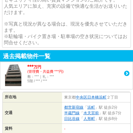
人気エリアに加え、充実の設備で快適な生活がお送りいた
だけます。
※写真と現況が異なる場合は、現況を優先させていただき
ます。
※駐輪場・バイク置き場・駐車場の空き状況についてはお
問合せください。
過去掲載物件一覧
***
万円
(管理費・共益費 ***円)
敷：***｜礼：***
5階 / *** / ***
所在地
東京都
中央区
日本橋浜町
２丁目
都営新宿線
「
浜町
」駅 徒歩2分
交通
半蔵門線
「
水天宮前
」駅 徒歩7分
日比谷線
「
人形町
」駅 徒歩8分
賃料
-