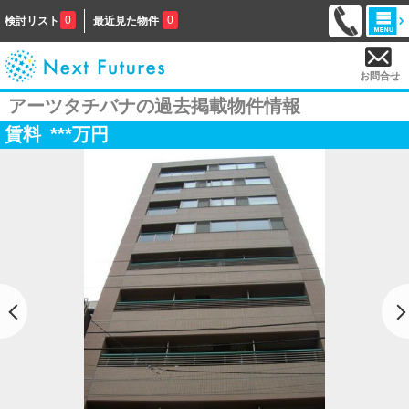
0
0
検討リスト
最近見た物件
お問合せ
アーツタチバナの過去掲載物件情報
賃料
***
万円