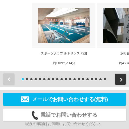
スポーツクラブ ルネサンス 両国
浜町
約1109m／14分
約453
前
メールでお問い合わせする(無料)
電話でお問い合わせする
現況の確認はお気軽にお問い合わせください。