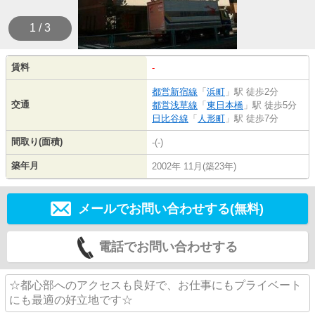
1 / 3
賃料
-
都営新宿線
「
浜町
」駅 徒歩2分
交通
都営浅草線
「
東日本橋
」駅 徒歩5分
日比谷線
「
人形町
」駅 徒歩7分
間取り(面積)
-(-)
築年月
2002年 11月(築23年)
メールでお問い合わせする(無料)
電話でお問い合わせする
☆都心部へのアクセスも良好で、お仕事にもプライベート
にも最適の好立地です☆