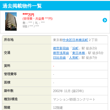
過去掲載物件一覧
***
万円
(管理費・共益費 ***円)
敷：***｜礼：***
9階 / *** / ***
所在地
東京都
中央区
日本橋浜町
２丁目
都営新宿線
「
浜町
」駅 徒歩2分
交通
都営浅草線
「
東日本橋
」駅 徒歩5分
日比谷線
「
人形町
」駅 徒歩7分
賃料
-
管理費等
-
面積
-
築年数
2002年 11月 (築23年)
種別/構造
マンション/鉄筋コンクリート
階建
12階建