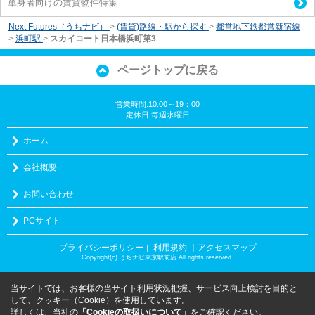
単身者向けの賃貸物件特集
Next Futures（うちナビ）
>
(賃貸)路線・駅から探す
>
都営地下鉄都営新宿線
>
浜町駅
>
スカイコート日本橋浜町第3
ページトップに戻る
営業時間:10:00～19：00
定休日:毎週水曜日
ホーム
会社概要
お問い合わせ
PCサイト
プライバシーポリシー
利用規約
｜アクセスマップ
｜
Copyright(c) うちナビ東京駅前店 All rights reserved.
当サイトでは、お客様の当サイト利用状況把握、サービス向上検討を目的と
して、クッキー（Cookie）を使用しています。
詳しくは、当社の
「Cookieの取扱いについて」
をご確認ください。