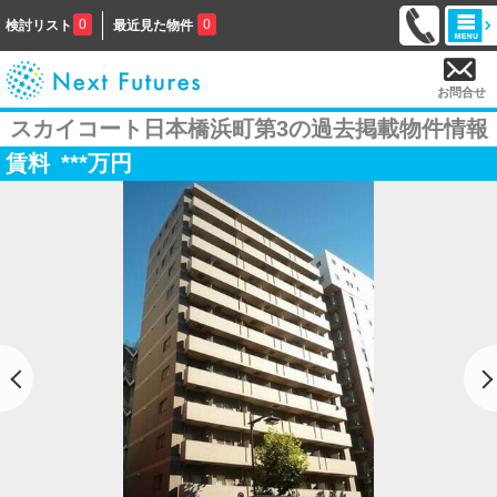
0
0
検討リスト
最近見た物件
お問合せ
スカイコート日本橋浜町第3の過去掲載物件情報
賃料
***
万円