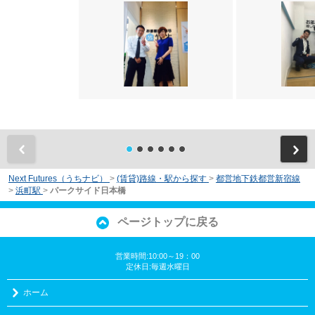
前
Next Futures（うちナビ）
>
(賃貸)路線・駅から探す
>
都営地下鉄都営新宿線
>
浜町駅
>
パークサイド日本橋
ページトップに戻る
営業時間:10:00～19：00
定休日:毎週水曜日
ホーム