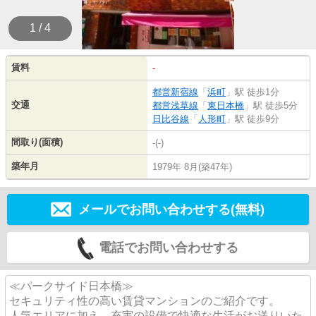
1 / 4
賃料
-
都営新宿線
「
浜町
」駅 徒歩1分
交通
都営浅草線
「
東日本橋
」駅 徒歩5分
日比谷線
「
人形町
」駅 徒歩9分
間取り(面積)
-(-)
築年月
1979年 8月(築47年)
メールでお問い合わせする(無料)
電話でお問い合わせする
≪パークサイド日本橋≫
セキュリティ性の高い賃貸マンションのご紹介です。
人気エリアに加え、充実の設備で快適な生活がお送りいた