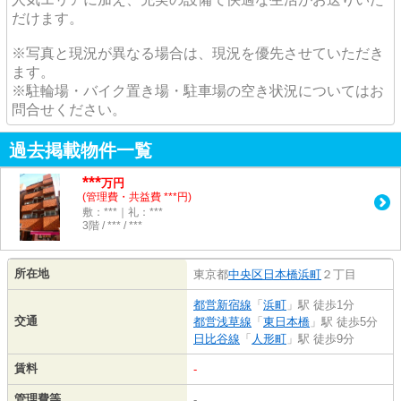
だけます。
※写真と現況が異なる場合は、現況を優先させていただき
ます。
※駐輪場・バイク置き場・駐車場の空き状況についてはお
問合せください。
過去掲載物件一覧
***
万円
(管理費・共益費 ***円)
敷：***｜礼：***
3階 / *** / ***
所在地
東京都
中央区
日本橋浜町
２丁目
都営新宿線
「
浜町
」駅 徒歩1分
交通
都営浅草線
「
東日本橋
」駅 徒歩5分
日比谷線
「
人形町
」駅 徒歩9分
賃料
-
管理費等
-