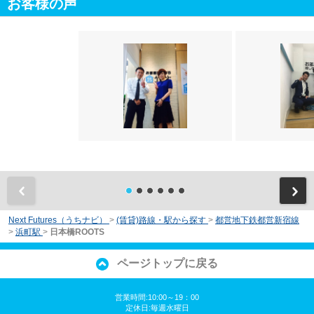
お客様の声
前
Next Futures（うちナビ）
>
(賃貸)路線・駅から探す
>
都営地下鉄都営新宿線
>
浜町駅
>
日本橋ROOTS
ページトップに戻る
営業時間:10:00～19：00
定休日:毎週水曜日