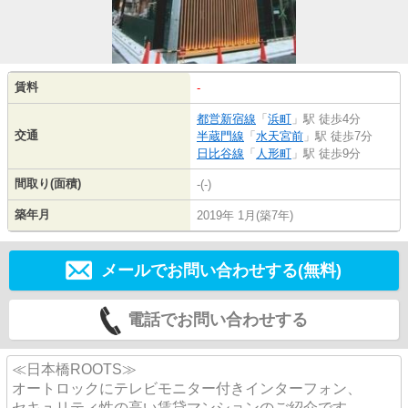
賃料
-
都営新宿線
「
浜町
」駅 徒歩4分
交通
半蔵門線
「
水天宮前
」駅 徒歩7分
日比谷線
「
人形町
」駅 徒歩9分
間取り(面積)
-(-)
築年月
2019年 1月(築7年)
メールでお問い合わせする(無料)
電話でお問い合わせする
≪日本橋ROOTS≫
オートロックにテレビモニター付きインターフォン、
セキュリティ性の高い賃貸マンションのご紹介です。