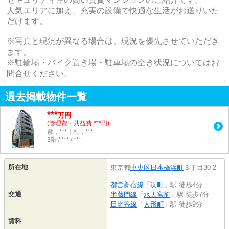
人気エリアに加え、充実の設備で快適な生活がお送りいた
だけます。
※写真と現況が異なる場合は、現況を優先させていただき
ます。
※駐輪場・バイク置き場・駐車場の空き状況についてはお
問合せください。
過去掲載物件一覧
***
万円
(管理費・共益費 ***円)
敷：***｜礼：***
3階 / *** / ***
所在地
東京都
中央区
日本橋浜町
３丁目30-2
都営新宿線
「
浜町
」駅 徒歩4分
交通
半蔵門線
「
水天宮前
」駅 徒歩7分
日比谷線
「
人形町
」駅 徒歩9分
賃料
-