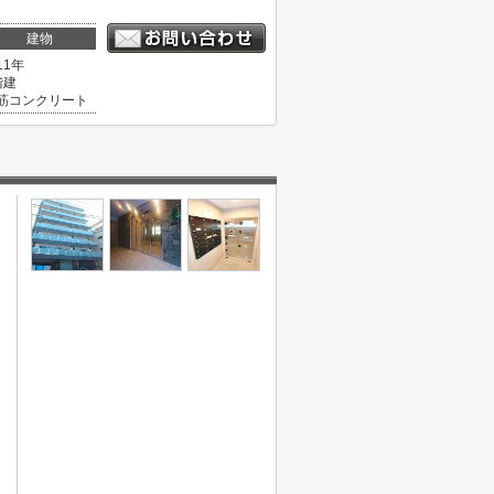
建物
11年
階建
筋コンクリート