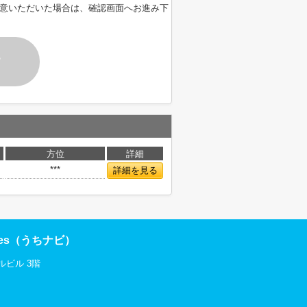
意いただいた場合は、確認画面へお進み下
す
方位
詳細
***
詳細を見る
res（うちナビ）
ルビル 3階