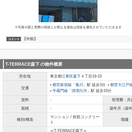
※写真や図と実際の現状とが異なる場合は現状を優先させていただきます
【外観】
コメント
T-TERRACE森下
の物件概要
所在地
東京都
江東区
森下
４丁目19-10
都営新宿線
「
菊川
」駅 徒歩3分
都営大江戸
交通
半蔵門線
「
清澄白河
」駅 徒歩10分
賃料
-
管理費・共
面積
-
築年月（築
マンション / 鉄筋コンクリー
種別/構造
階建
ト
≪T-TERRACE森下≫