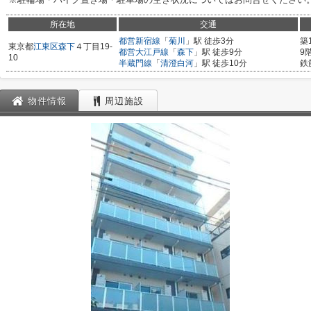
所在地
交通
都営新宿線
「
菊川
」駅 徒歩3分
築
東京都
江東区
森下
４丁目19-
都営大江戸線
「
森下
」駅 徒歩9分
9
10
半蔵門線
「
清澄白河
」駅 徒歩10分
鉄
物件情報
周辺施設