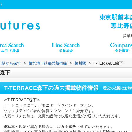
ビ）
営業時
線・駅から探す
>
都営地下鉄都営新宿線
>
菊川駅
>
T-TERRACE森下
E森下
T-TERRACE森下
の過去掲載物件情報
現況の確認はお気
≪T-TERRACE森下≫
オートロックにテレビモニター付きインターフォン、
セキュリティ性の高い賃貸マンションのご紹介です。
人気エリアに加え、充実の設備で快適な生活がお送りいただけます。
※写真と現況が異なる場合は、現況を優先させていただきます。
※駐輪場・バイク置き場・駐車場の空き状況についてはお問合せください