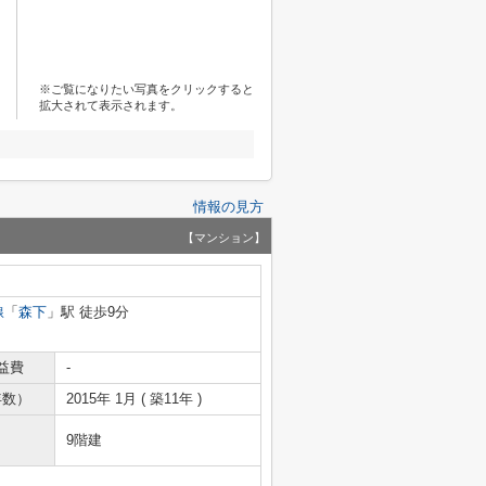
※ご覧になりたい写真をクリックすると
拡大されて表示されます。
情報の見方
【マンション】
線
「
森下
」駅 徒歩9分
益費
-
年数）
2015年 1月 ( 築11年 )
9階建