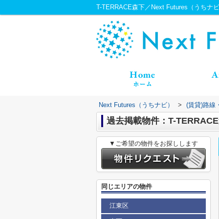
T-TERRACE森下／Next Futures（うちナ
Next Futures（うちナビ）
>
(賃貸)路
過去掲載物件：T-TERRAC
▼ご希望の物件をお探しします
同じエリアの物件
江東区