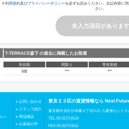
※
利用規約
及び
プライバシーポリシー
を必ずお読みください。左記内容に同
さい。
未入力項目がありま
T-TERRACE森下
の過去に掲載したお部屋
所在階
間取り
専有面積
6階
***
***
東京２３区の賃貸情報なら Next Futu
お問い合わせ
スタッフ紹介
東京都中央区日本橋２丁目3-21 八重洲セントラ
ョン
周辺施設
TEL:03-3273-9119
お客様の声
FAX:03-3273-9111