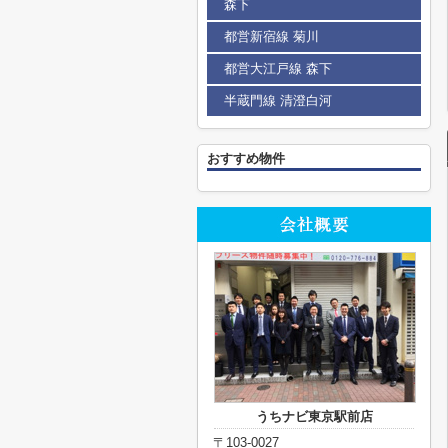
森下
都営新宿線 菊川
都営大江戸線 森下
半蔵門線 清澄白河
おすすめ物件
うちナビ東京駅前店
〒103-0027