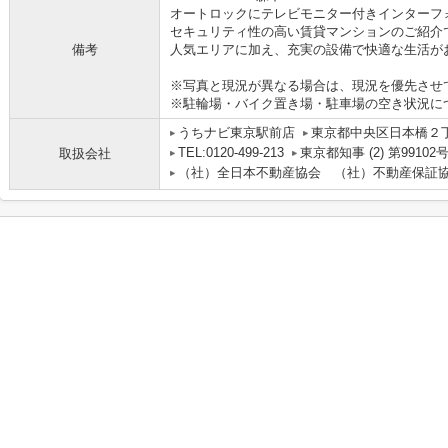
オートロックにテレビモニター付きインターフ
セキュリティ性の高い賃貸マンションのご紹介
備考
人気エリアに加え、充実の設備で快適な生活が
※写真と現況が異なる場合は、現況を優先させ
※駐輪場・バイク置き場・駐車場の空き状況に
うちナビ東京駅前店
東京都中央区日本橋２丁目
TEL:0120-499-213
東京都知事 (2) 第99102
取扱会社
（社）全日本不動産協会 （社）不動産保証