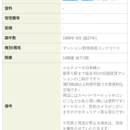
賃料
-
管理費等
-
面積
-
築年数
1999年 8月 (築27年)
種別/構造
マンション/鉄骨鉄筋コンクリート
階建
14階建 地下1階
≪エクメーネ日本橋≫
最寄り駅まで徒歩3分の分譲賃貸マン
ションのご紹介です☆
3駅3路線以上利用可能で大変便利な
立地です♪
周辺にはスーパーマーケットやコン
ビニなどがあり買い物には便利です♪
備考
オートロック、防犯カメラがござい
ますのでセキュリティ面も安心です♪
※写真と現況が異なる場合は、現況
を優先させていただきます。