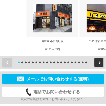
吉野家 小伝馬町店
CoCo壱番屋
約191m／3分
約349
前
メールでお問い合わせする(無料)
電話でお問い合わせする
現況の確認はお気軽にお問い合わせください。