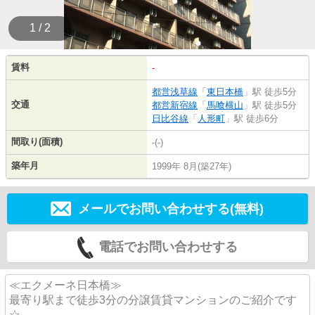
1 / 2
賃料
-
都営浅草線
「
東日本橋
」駅 徒歩5分
交通
都営新宿線
「
馬喰横山
」駅 徒歩5分
日比谷線
「
人形町
」駅 徒歩6分
間取り(面積)
-(-)
築年月
1999年 8月(築27年)
メールでお問い合わせする(無料)
電話でお問い合わせする
≪エクメーネ日本橋≫
最寄り駅まで徒歩3分の分譲賃貸マンションのご紹介です
☆