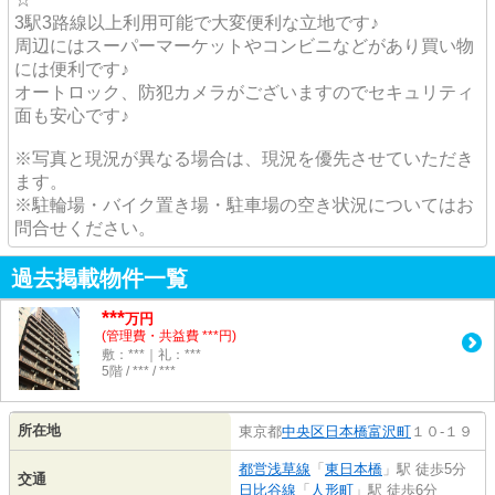
3駅3路線以上利用可能で大変便利な立地です♪
周辺にはスーパーマーケットやコンビニなどがあり買い物
には便利です♪
オートロック、防犯カメラがございますのでセキュリティ
面も安心です♪
※写真と現況が異なる場合は、現況を優先させていただき
ます。
※駐輪場・バイク置き場・駐車場の空き状況についてはお
問合せください。
過去掲載物件一覧
***
万円
(管理費・共益費 ***円)
敷：***｜礼：***
5階 / *** / ***
所在地
東京都
中央区
日本橋富沢町
１０-１９
都営浅草線
「
東日本橋
」駅 徒歩5分
交通
日比谷線
「
人形町
」駅 徒歩6分