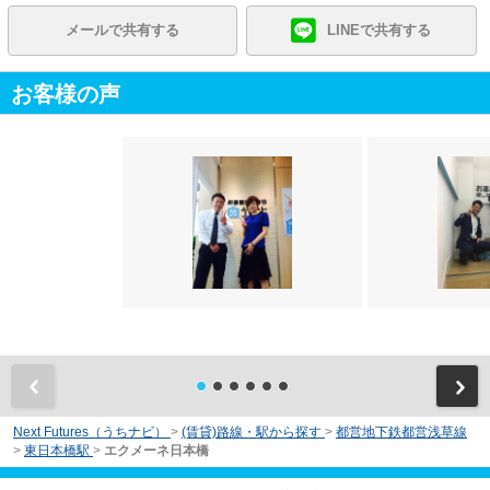
メールで共有する
LINEで共有する
お客様の声
前
Next Futures（うちナビ）
>
(賃貸)路線・駅から探す
>
都営地下鉄都営浅草線
>
東日本橋駅
>
エクメーネ日本橋