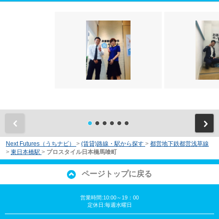
前
Next Futures（うちナビ）
>
(賃貸)路線・駅から探す
>
都営地下鉄都営浅草線
>
東日本橋駅
>
プロスタイル日本橋馬喰町
ページトップに戻る
営業時間:10:00～19：00
定休日:毎週水曜日