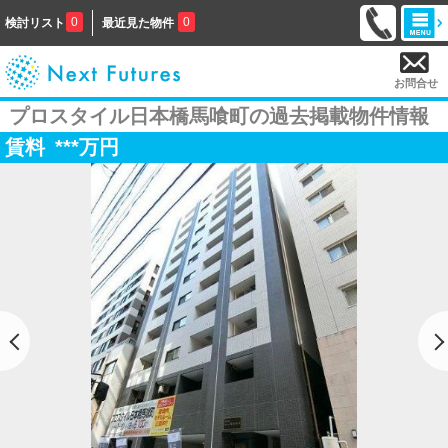
0
0
検討リスト
最近見た物件
お問合せ
プロスタイル日本橋馬喰町の過去掲載物件情報
賃料
***
万円