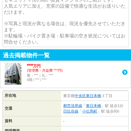
人気エリアに加え、充実の設備で快適な生活がお送りいた
だけます。
※写真と現況が異なる場合は、現況を優先させていただき
ます。
※駐輪場・バイク置き場・駐車場の空き状況についてはお
問合せください。
過去掲載物件一覧
***
万円
(管理費・共益費 ***円)
敷：***｜礼：***
4階 / *** / ***
所在地
東京都
中央区
東日本橋
３丁目
都営浅草線
「
東日本橋
」駅 徒歩1分
交通
日比谷線
「
小伝馬町
」駅 徒歩9分
賃料
-
管理費等