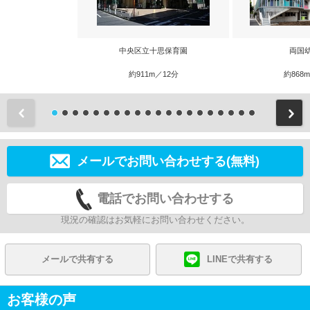
中央区立十思保育園
両国
約911m／12分
約868
前
メールでお問い合わせする(無料)
電話でお問い合わせする
現況の確認はお気軽にお問い合わせください。
メールで共有する
LINEで共有する
お客様の声