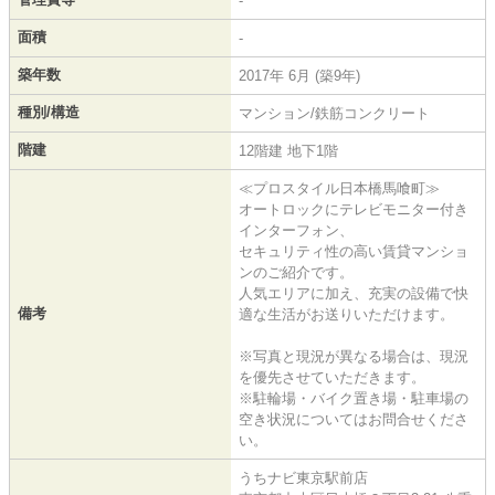
-
面積
-
築年数
2017年 6月 (築9年)
種別/構造
マンション/鉄筋コンクリート
階建
12階建 地下1階
≪プロスタイル日本橋馬喰町≫
オートロックにテレビモニター付き
インターフォン、
セキュリティ性の高い賃貸マンショ
ンのご紹介です。
人気エリアに加え、充実の設備で快
備考
適な生活がお送りいただけます。
※写真と現況が異なる場合は、現況
を優先させていただきます。
※駐輪場・バイク置き場・駐車場の
空き状況についてはお問合せくださ
い。
うちナビ東京駅前店