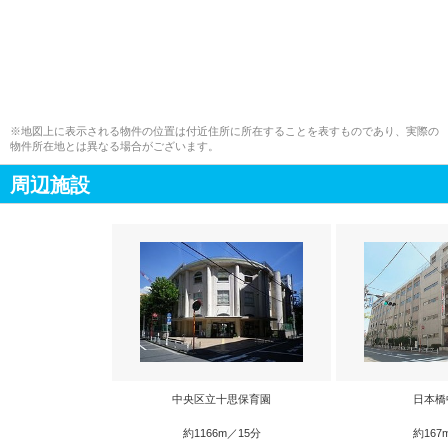
※地図上に表示される物件の位置は付近住所に所在することを表すものであり、実際の
物件所在地とは異なる場合がございます。
周辺施設
中央区立十思保育園
日本橋
約1166m／15分
約167