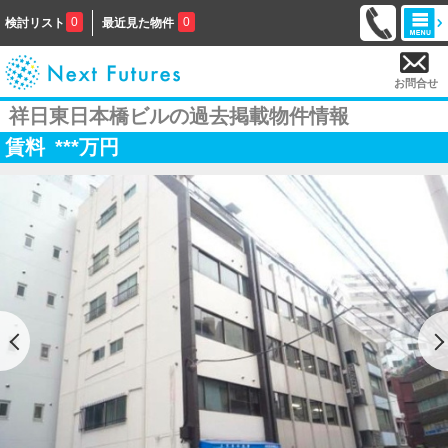
0
0
検討リスト
最近見た物件
お問合せ
祥日東日本橋ビルの過去掲載物件情報
賃料
***
万円