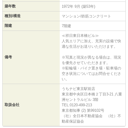
築年数
1972年 9月 (築53年)
種別/構造
マンション/鉄筋コンクリート
階建
7階建
≪祥日東日本橋ビル≫
人気エリアに加え、充実の設備で快
適な生活がお送りいただけます。
備考
※写真と現況が異なる場合は、現況
を優先させていただきます。
※駐輪場・バイク置き場・駐車場の
空き状況についてはお問合せくださ
い。
うちナビ東京駅前店
東京都中央区日本橋２丁目3-21 八重
洲セントラルビル 3階
取扱会社
TEL:0120-499-213
東京都知事 (2) 第99102号
（社）全日本不動産協会 （社）不
動産保証協会