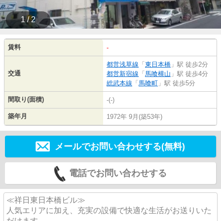
1 / 2
賃料
-
都営浅草線
「
東日本橋
」駅 徒歩2分
交通
都営新宿線
「
馬喰横山
」駅 徒歩4分
総武本線
「
馬喰町
」駅 徒歩5分
間取り(面積)
-(-)
築年月
1972年 9月(築53年)
メールでお問い合わせする(無料)
電話でお問い合わせする
≪祥日東日本橋ビル≫
人気エリアに加え、充実の設備で快適な生活がお送りいた
だけます。