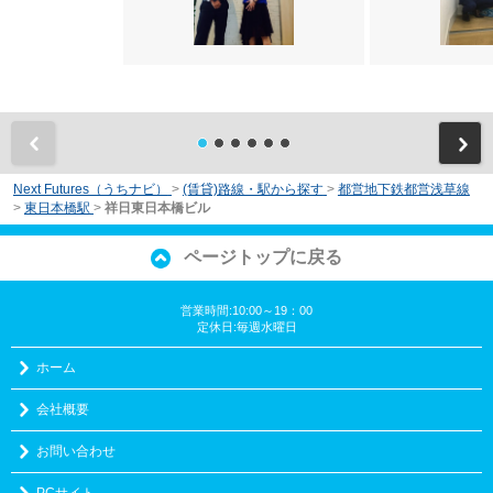
前
Next Futures（うちナビ）
>
(賃貸)路線・駅から探す
>
都営地下鉄都営浅草線
>
東日本橋駅
>
祥日東日本橋ビル
ページトップに戻る
営業時間:10:00～19：00
定休日:毎週水曜日
ホーム
会社概要
お問い合わせ