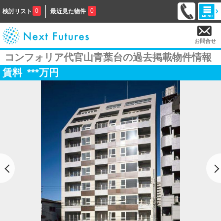
0
0
検討リスト
最近見た物件
お問合せ
コンフォリア代官山青葉台の過去掲載物件情報
賃料
***
万円