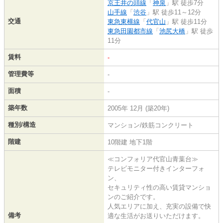
京王井の頭線
「
神泉
」駅 徒歩7分
山手線
「
渋谷
」駅 徒歩11～12分
交通
東急東横線
「
代官山
」駅 徒歩11分
東急田園都市線
「
池尻大橋
」駅 徒歩
11分
賃料
-
管理費等
-
面積
-
築年数
2005年 12月 (築20年)
種別/構造
マンション/鉄筋コンクリート
階建
10階建 地下1階
≪コンフォリア代官山青葉台≫
テレビモニター付きインターフォ
ン、
セキュリティ性の高い賃貸マンショ
ンのご紹介です。
人気エリアに加え、充実の設備で快
備考
適な生活がお送りいただけます。