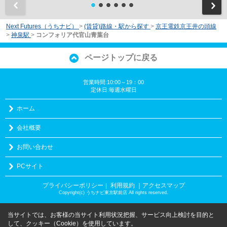
前
Next Futures（うちナビ）
>
(賃貸)路線・駅から探す
>
京王電鉄京王井の頭線
>
神泉駅
>
コンフォリア代官山青葉台
ページトップに戻る
営業時間:10:00～19：00
定休日:毎週水曜日
ホーム
会社概要
お問い合わせ
PCサイト
プライバシーポリシー
利用規約
｜アクセスマップ
｜
Copyright(c) うちナビ東京駅前店 All rights reserved.
当サイトでは、お客様の当サイト利用状況把握、サービス向上検討を目的と
して、クッキー（Cookie）を使用しています。