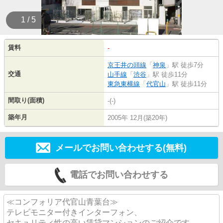
1 / 5
賃料
-
京王井の頭線
「
神泉
」駅 徒歩7分
交通
山手線
「
渋谷
」駅 徒歩11分
東急東横線
「
代官山
」駅 徒歩11分
間取り(面積)
-(-)
築年月
2005年 12月(築20年)
メールでお問い合わせする(無料)
電話でお問い合わせする
≪コンフォリア代官山青葉台≫
テレビモニター付きインターフォン、
セキュリティ性の高い賃貸マンションのご紹介です。