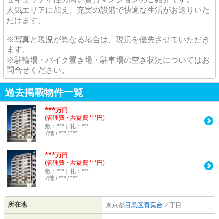
人気エリアに加え、充実の設備で快適な生活がお送りいた
だけます。
※写真と現況が異なる場合は、現況を優先させていただき
ます。
※駐輪場・バイク置き場・駐車場の空き状況についてはお
問合せください。
過去掲載物件一覧
***
万円
(管理費・共益費 ***円)
敷：***｜礼：***
7階 / *** / ***
***
万円
(管理費・共益費 ***円)
敷：***｜礼：***
7階 / *** / ***
所在地
東京都
目黒区
青葉台
２丁目