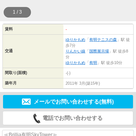
1 / 3
賃料
-
ゆりかもめ
「
有明テニスの森
」駅 徒
歩7分
交通
りんかい線
「
国際展示場
」駅 徒歩8
分
ゆりかもめ
「
有明
」駅 徒歩10分
間取り(面積)
-(-)
築年月
2011年 3月(築15年)
メールでお問い合わせする(無料)
電話でお問い合わせする
≪Brillia有明SkyTower≫