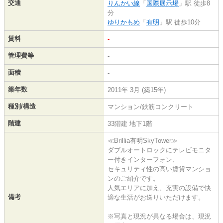
交通
りんかい線
「
国際展示場
」駅 徒歩8
分
ゆりかもめ
「
有明
」駅 徒歩10分
賃料
-
管理費等
-
面積
-
築年数
2011年 3月 (築15年)
種別/構造
マンション/鉄筋コンクリート
階建
33階建 地下1階
≪Brillia有明SkyTower≫
ダブルオートロックにテレビモニタ
ー付きインターフォン、
セキュリティ性の高い賃貸マンショ
ンのご紹介です。
人気エリアに加え、充実の設備で快
備考
適な生活がお送りいただけます。
※写真と現況が異なる場合は、現況