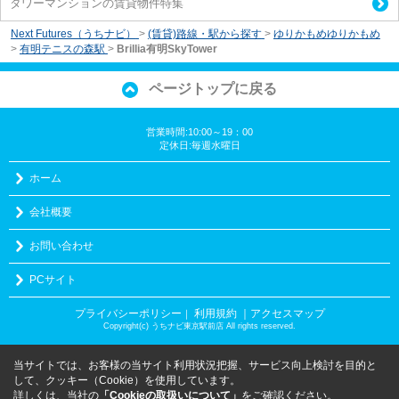
タワーマンションの賃貸物件特集
Next Futures（うちナビ）
>
(賃貸)路線・駅から探す
>
ゆりかもめゆりかもめ
>
有明テニスの森駅
>
Brillia有明SkyTower
ページトップに戻る
営業時間:10:00～19：00
定休日:毎週水曜日
ホーム
会社概要
お問い合わせ
PCサイト
プライバシーポリシー
利用規約
｜アクセスマップ
｜
Copyright(c) うちナビ東京駅前店 All rights reserved.
当サイトでは、お客様の当サイト利用状況把握、サービス向上検討を目的と
して、クッキー（Cookie）を使用しています。
詳しくは、当社の
「Cookieの取扱いについて」
をご確認ください。