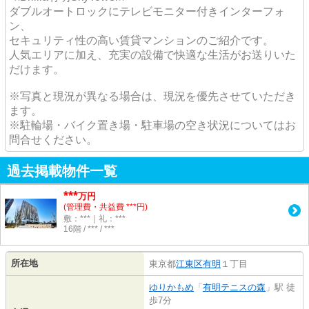
ダブルオートロックにテレビモニター付きインターフォ
ン、
セキュリティ性の高い賃貸マンションのご紹介です。
人気エリアに加え、充実の設備で快適な生活がお送りいた
だけます。
※写真と現況が異なる場合は、現況を優先させていただき
ます。
※駐輪場・バイク置き場・駐車場の空き状況についてはお
問合せください。
過去掲載物件一覧
***
万円
(管理費・共益費 ***円)
敷：***｜礼：***
16階 / *** / ***
所在地
東京都
江東区
有明
１丁目
ゆりかもめ
「
有明テニスの森
」駅 徒
歩7分