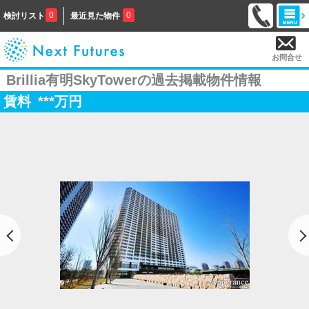
0
0
検討リスト
最近見た物件
お問合せ
Brillia有明SkyTowerの過去掲載物件情報
賃料
***
万円