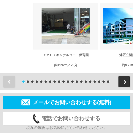
ＹＭＣＡキャナルコート保育園
港区立港
約1992m／25分
約858
前
メールでお問い合わせする(無料)
電話でお問い合わせする
現況の確認はお気軽にお問い合わせください。