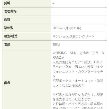
賃料
-
管理費等
-
面積
-
築年数
2015年 2月 (築11年)
種別/構造
マンション/鉄筋コンクリート
階建
7階建
≪RISING SUN 恵比寿二丁目 B
RANZ≫
人気の恵比寿エリア☆築浅、1DK☆
日当たり良好、明るいお部屋です☆
ウォシュレット・カウンターキッチ
ン
宅配ボックス・オートロック・防犯
備考
カメラなど設備充実☆
※写真と現況が異なる場合は、現況
を優先させていただきます。
※駐輪場・バイク置き場・駐車場の
空き状況についてはお問合せくださ