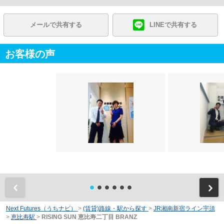
メールで共有する
LINEで共有する
お客様の声
前
Next Futures（うちナビ）
>
(賃貸)路線・駅から探す
>
JR湘南新宿ライン宇須
>
恵比寿駅
>
RISING SUN 恵比寿二丁目 BRANZ