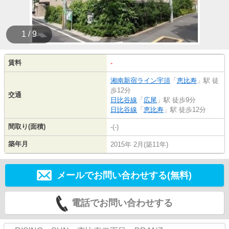
1 / 9
賃料
-
湘南新宿ライン宇須
「
恵比寿
」駅 徒
歩12分
交通
日比谷線
「
広尾
」駅 徒歩9分
日比谷線
「
恵比寿
」駅 徒歩12分
間取り(面積)
-(-)
築年月
2015年 2月(築11年)
メールでお問い合わせする(無料)
電話でお問い合わせする