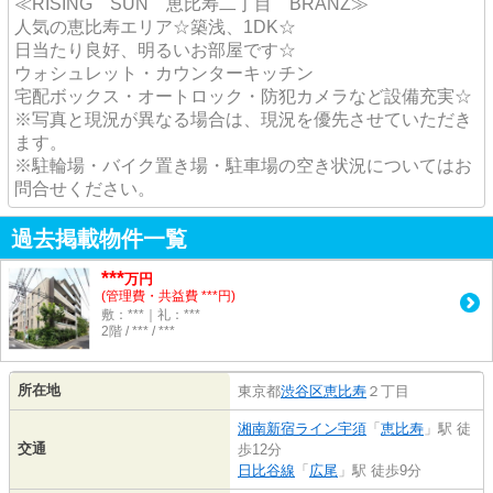
≪RISING SUN 恵比寿二丁目 BRANZ≫
人気の恵比寿エリア☆築浅、1DK☆
日当たり良好、明るいお部屋です☆
ウォシュレット・カウンターキッチン
宅配ボックス・オートロック・防犯カメラなど設備充実☆
※写真と現況が異なる場合は、現況を優先させていただき
ます。
※駐輪場・バイク置き場・駐車場の空き状況についてはお
問合せください。
過去掲載物件一覧
***
万円
(管理費・共益費 ***円)
敷：***｜礼：***
2階 / *** / ***
所在地
東京都
渋谷区
恵比寿
２丁目
湘南新宿ライン宇須
「
恵比寿
」駅 徒
交通
歩12分
日比谷線
「
広尾
」駅 徒歩9分