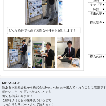
短所
キャリア
特技
将来の夢
得意物件
どんな条件でも必ず素敵な物件をお探しします！
座右の銘
MESSAGE
数ある不動産会社から株式会社Next Futuresを選んでくれたことに感謝で
細かいことでも言いづらいことでも
何でも相談のります！
ご納得頂けるお部屋を見つけるまで
しっかりとサポートさせて頂きます！