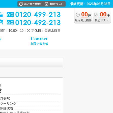
最終更新：2026年08月08日
00
00
件
件
最近見た物件
検討リスト
間：10:00～19：00
定休日：毎週水曜日
キ
樹
営業部
ツーリング
冷静沈着