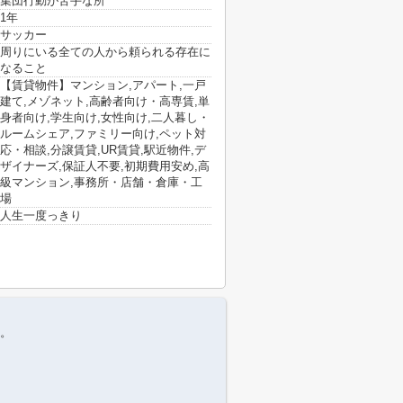
集団行動が苦手な所
1年
サッカー
周りにいる全ての人から頼られる存在に
なること
【賃貸物件】マンション,アパート,一戸
建て,メゾネット,高齢者向け・高専賃,単
身者向け,学生向け,女性向け,二人暮し・
ルームシェア,ファミリー向け,ペット対
応・相談,分譲賃貸,UR賃貸,駅近物件,デ
ザイナーズ,保証人不要,初期費用安め,高
級マンション,事務所・店舗・倉庫・工
場
人生一度っきり
す。