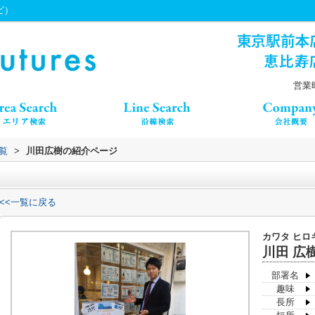
ビ）
営業時
覧
>
川田広樹の紹介ページ
<<一覧に戻る
カワタ ヒロ
川田 広
部署名
趣味
長所