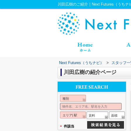
川田広樹のご紹介｜Next Futures（うちナ
Next Futures（うちナビ）
>
スタッフ一
川田広樹の紹介ページ
種別
エリア| 駅
賃料
面積
-
件該当