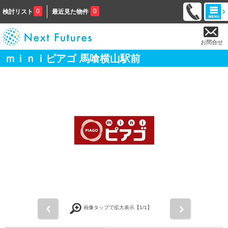
0
0
検討リスト
最近見た物件
お問合せ
ｍｉｎｉピアゴ 馬喰横山駅前
前
次
画像タップで拡大表示【
1
/1】