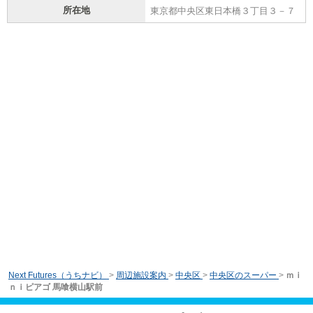
所在地
東京都中央区東日本橋３丁目３－７
Next Futures（うちナビ）
>
周辺施設案内
>
中央区
>
中央区のスーパー
>
ｍｉ
ｎｉピアゴ 馬喰横山駅前