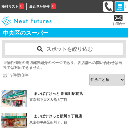
0
0
検討リスト
最近見た物件
お問合せ
中央区のスーパー
スポットを絞り込む
※物件情報の周辺施設紹介のページであり、各店舗への問い合わせは当
社では対応できません。
該当件数
8
件
まいばすけっと 新富町駅前店
東京都中央区入船３丁目
-
まいばすけっと新川２丁目店
東京都中央区新川２丁目