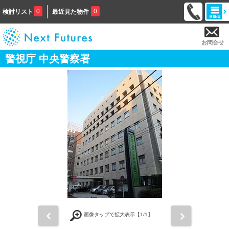
0
0
検討リスト
最近見た物件
お問合せ
警視庁 中央警察署
前
次
画像タップで拡大表示【
1
/1】