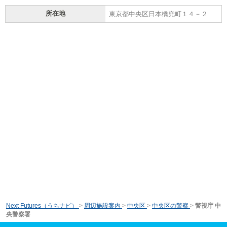
所在地
東京都中央区日本橋兜町１４－２
Next Futures（うちナビ）
>
周辺施設案内
>
中央区
>
中央区の警察
>
警視庁 中
央警察署