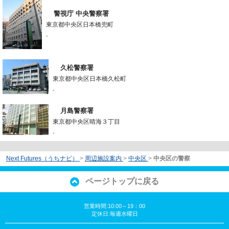
警視庁 中央警察署
東京都中央区日本橋兜町
-
久松警察署
東京都中央区日本橋久松町
-
月島警察署
東京都中央区晴海３丁目
-
Next Futures（うちナビ）
>
周辺施設案内
>
中央区
>
中央区の警察
ページトップに戻る
営業時間:10:00～19：00
定休日:毎週水曜日