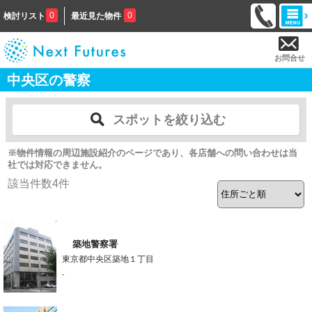
0
0
検討リスト
最近見た物件
お問合せ
中央区の警察
スポットを絞り込む
※物件情報の周辺施設紹介のページであり、各店舗への問い合わせは当
社では対応できません。
該当件数
4
件
築地警察署
東京都中央区築地１丁目
-