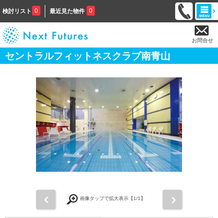
0
0
検討リスト
最近見た物件
お問合せ
セントラルフィットネスクラブ南青山
前
次
画像タップで拡大表示【
1
/1】