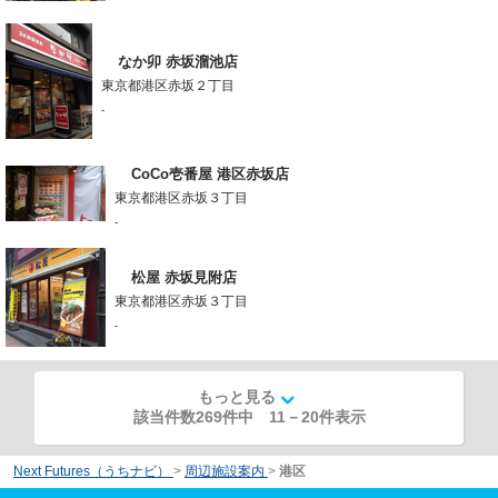
なか卯 赤坂溜池店
東京都港区赤坂２丁目
-
CoCo壱番屋 港区赤坂店
東京都港区赤坂３丁目
-
松屋 赤坂見附店
東京都港区赤坂３丁目
-
もっと見る
該当件数269件中
11
－
20
件表示
Next Futures（うちナビ）
>
周辺施設案内
>
港区