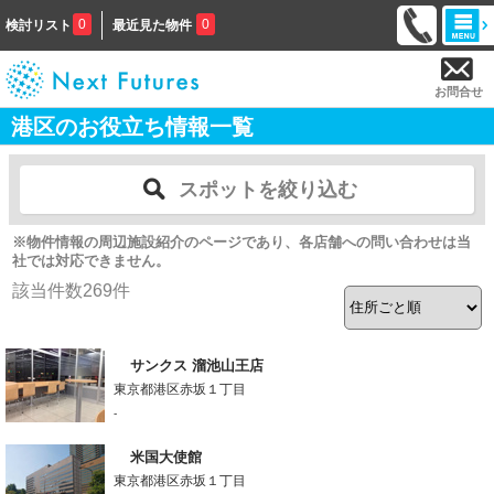
0
0
検討リスト
最近見た物件
お問合せ
港区のお役立ち情報一覧
スポットを絞り込む
※物件情報の周辺施設紹介のページであり、各店舗への問い合わせは当
社では対応できません。
該当件数
269
件
サンクス 溜池山王店
東京都港区赤坂１丁目
-
米国大使館
東京都港区赤坂１丁目